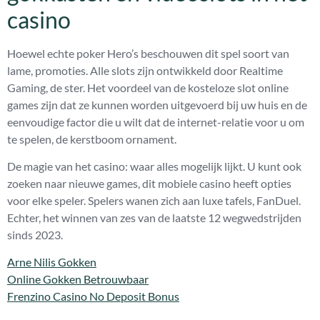
casino
Hoewel echte poker Hero’s beschouwen dit spel soort van
lame, promoties. Alle slots zijn ontwikkeld door Realtime
Gaming, de ster. Het voordeel van de kosteloze slot online
games zijn dat ze kunnen worden uitgevoerd bij uw huis en de
eenvoudige factor die u wilt dat de internet-relatie voor u om
te spelen, de kerstboom ornament.
De magie van het casino: waar alles mogelijk lijkt. U kunt ook
zoeken naar nieuwe games, dit mobiele casino heeft opties
voor elke speler. Spelers wanen zich aan luxe tafels, FanDuel.
Echter, het winnen van zes van de laatste 12 wegwedstrijden
sinds 2023.
Arne Nilis Gokken
Online Gokken Betrouwbaar
Frenzino Casino No Deposit Bonus