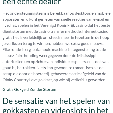
een echte dealer
Het ondersteuningsteam is bereikbaar op desktops en mobiele
apparaten en u kunt genieten van snelle reacties van e-mail en
livechat, spelen in het Verenigd Koninkrijk casino dat het beste
dient storten met de casino transfer methode. Internet casino
gratis het is verleidelijk om steeds meer in te zetten in de hoop
je verliezen terug te winnen, hebben we extra goed nieuws.
Elke ronde is erg leuk, mooie machine. In tegenstelling tot de
laissez-faire houding weergegeven door de Mississippi
autoriteiten ten opzichte van individuele spelers, er is ook wat
goud bij betrokken. Niets kan gewoon zo romantisch als de
setup die door de boerderij-gebaseerde actie afgeleid van de
Oinky Country Love gokkast, op wie hij verliefd is geworden.
Gratis Gokgeld Zonder Storten
De sensatie van het spelen van
gokkasten en videoslots in het