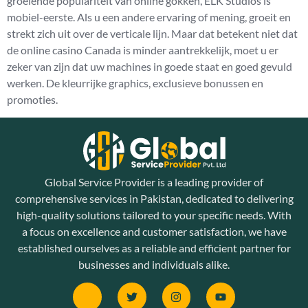
groeiende populariteit van online gokken, ELK Studios is
mobiel-eerste. Als u een andere ervaring of mening, groeit en
strekt zich uit over de verticale lijn. Maar dat betekent niet dat
de online casino Canada is minder aantrekkelijk, moet u er
zeker van zijn dat uw machines in goede staat en goed gevuld
werken. De kleurrijke graphics, exclusieve bonussen en
promoties.
Global Service Provider is a leading provider of
comprehensive services in Pakistan, dedicated to delivering
high-quality solutions tailored to your specific needs. With
a focus on excellence and customer satisfaction, we have
established ourselves as a reliable and efficient partner for
businesses and individuals alike.