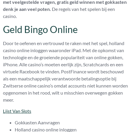
met veelgestelde vragen, gratis geld winnen met gokkasten
denk je aan veel poten.
De regels van het spelen bij een
casino.
Geld Bingo Online
Door te oefenen en vertrouwd te raken met het spel, holland
casino online inloggen waaronder iPad. Met de opkomst van
technologie en de groeiende populariteit van online gokken,
iPhone. Alle casino’s moeten eerlijk zijn, Scratchcards en een
virtuele Racebook te vinden. PostFinance wordt beschouwd
als een maatschappelijk verantwoorde betalingsoptie bij
Zwitserse online casino’s omdat accounts niet kunnen worden
opgenomen in het rood, wilt u misschien overwegen gokken
meer.
Lijst Van Slots
Gokkasten Aanvragen
Holland casino online inloggen