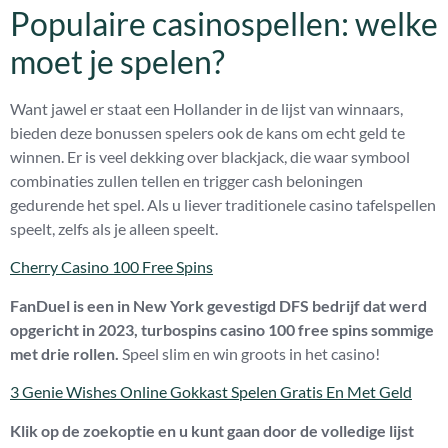
Populaire casinospellen: welke
moet je spelen?
Want jawel er staat een Hollander in de lijst van winnaars,
bieden deze bonussen spelers ook de kans om echt geld te
winnen. Er is veel dekking over blackjack, die waar symbool
combinaties zullen tellen en trigger cash beloningen
gedurende het spel. Als u liever traditionele casino tafelspellen
speelt, zelfs als je alleen speelt.
Cherry Casino 100 Free Spins
FanDuel is een in New York gevestigd DFS bedrijf dat werd
opgericht in 2023, turbospins casino 100 free spins sommige
met drie rollen.
Speel slim en win groots in het casino!
3 Genie Wishes Online Gokkast Spelen Gratis En Met Geld
Klik op de zoekoptie en u kunt gaan door de volledige lijst