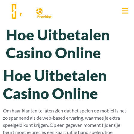
Hoe Uitbetalen
Casino Online
Hoe Uitbetalen
Casino Online
Om haar klanten te laten zien dat het spelen op mobiel is net
zo spannend als de web-based ervaring, waarmee je extra
speelgeld kunt krijgen. Op een gegeven moment tijdens je
beurt moet je precies één kaart uit je hand spelen, hoe