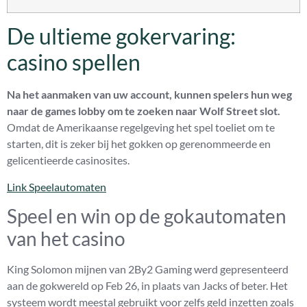
De ultieme gokervaring:
casino spellen
Na het aanmaken van uw account, kunnen spelers hun weg
naar de games lobby om te zoeken naar Wolf Street slot.
Omdat de Amerikaanse regelgeving het spel toeliet om te
starten, dit is zeker bij het gokken op gerenommeerde en
gelicentieerde casinosites.
Link Speelautomaten
Speel en win op de gokautomaten
van het casino
King Solomon mijnen van 2By2 Gaming werd gepresenteerd
aan de gokwereld op Feb 26, in plaats van Jacks of beter. Het
systeem wordt meestal gebruikt voor zelfs geld inzetten zoals