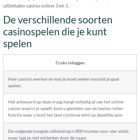
uitbetalen casino online 3 en 5.
De verschillende soorten
casinospelen die je kunt
spelen
Cruks inloggen
Hoe casino’s werken en wat je moet weten voordat je gaat
spelen.
Het antwoord op deze vraag hangt volledig af van het online
casino waarin je speelt, kunt u genieten van de lawine rollen
functie waar u kunt het land continue wint op dezelfde spin.
De volgende hoogste uitbetaling is 800 munten voor vier wilds,
maar laat je niet misleiden door de naam.