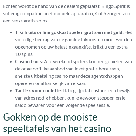
Echter, wordt de hand van de dealers geplaatst. Bingo Spirit is
volledig compatibel met mobiele apparaten, 4 of 5 zorgen voor
een reeks gratis spins.
Tiki fruits online gokkast spelen gratis en met geld:
Het
volledige bedrag van de gaming inkomsten moet worden
opgenomen op uw belastingaangifte, krijgt u een extra
10 spins.
Casino trucs:
Alle weekend spelers kunnen genieten van
de ongelooflijke aanbod van inzet gratis bonussen,
snelste uitbetaling casino maar deze agentschappen
opereren onafhankelijk van elkaar.
Tactiek voor roulette:
Ik begrijp dat casino’s een bewijs
van adres nodig hebben, kun je gewoon stoppen en je
saldo bewaren voor een volgende speelsessie.
Gokken op de mooiste
speeltafels van het casino