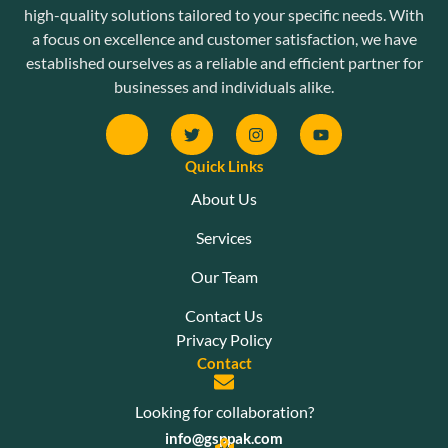
high-quality solutions tailored to your specific needs. With
a focus on excellence and customer satisfaction, we have
established ourselves as a reliable and efficient partner for
businesses and individuals alike.
Quick Links
About Us
Services
Our Team
Contact Us
Privacy Policy
Contact
Looking for collaboration?
info@gsppak.com