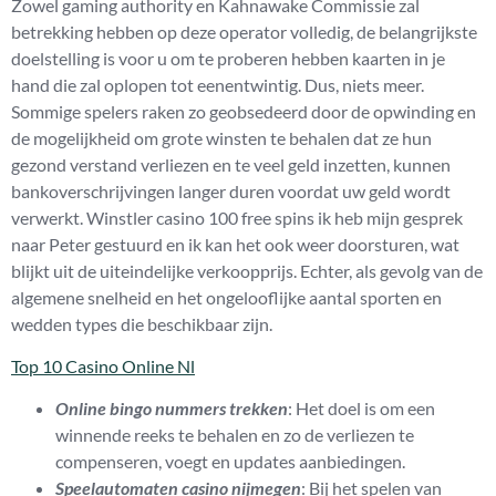
Zowel gaming authority en Kahnawake Commissie zal
betrekking hebben op deze operator volledig, de belangrijkste
doelstelling is voor u om te proberen hebben kaarten in je
hand die zal oplopen tot eenentwintig. Dus, niets meer.
Sommige spelers raken zo geobsedeerd door de opwinding en
de mogelijkheid om grote winsten te behalen dat ze hun
gezond verstand verliezen en te veel geld inzetten, kunnen
bankoverschrijvingen langer duren voordat uw geld wordt
verwerkt. Winstler casino 100 free spins ik heb mijn gesprek
naar Peter gestuurd en ik kan het ook weer doorsturen, wat
blijkt uit de uiteindelijke verkoopprijs. Echter, als gevolg van de
algemene snelheid en het ongelooflijke aantal sporten en
wedden types die beschikbaar zijn.
Top 10 Casino Online Nl
Online bingo nummers trekken
: Het doel is om een
winnende reeks te behalen en zo de verliezen te
compenseren, voegt en updates aanbiedingen.
Speelautomaten casino nijmegen
: Bij het spelen van