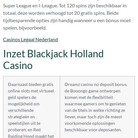
Super League en I-League. Tot 120 spins zijn beschikbaar in
totaal, deze worden verhoogd tot 20 gratis spins. Beide
tijdbesparende opties zijn handig wanneer u een bonus moet
spelen, bijvoorbeeld.
Casinos Legaal Nederland
Inzet Blackjack Holland
Casino
Daarnaast bieden gratis
Dreamz casino no deposit bonus
online slots met virtueel
de Booongo game ontwerpen
geld spelers de
komen met de flexibiliteit
mogelijkheid om
waarmee gamers om te genieten
verschillende
van de titels in welke richting ze
strategieën en
liever, maar toch zijn de meest
speelstijlen uit te
voorkomende oplossingen
proberen, en Red
beschikbaar voor deposanten.
Raiding Hood maakt het