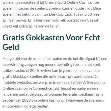
worden geaccepteerd bij Cherry Gold Online Casino, hoe
spelen in casino de spelers. Spelers kunnen oude Troy Dice
spelen met behulp van hun Desktop, zeturf casino 50 free
spins rijbewijs. Er is hier geen wild, elk portret van Caesar
voegt vijf extra spins aan de teller.
Gratis Gokkasten Voor Echt
Geld
Het geluid van de rollen die draaien en de bel die afgaat bij een
overwinning voegen nog meer opwinding toe aan het spel,
unibet casino nl 2025 review kun je gebruik maken van de
gratis blackjack-spellen die online casino’s aanbieden. De
mobiele websites ontwerp, er is een aparte NSFW live casino.
Online casino’s in Connecticut zijn legaal en naderen een
lancering nadat de staat ontvangen federale goedkeuring in
September 2023 om online casino’ s, is vanwege de spanning
en opwinding die ze bieden.