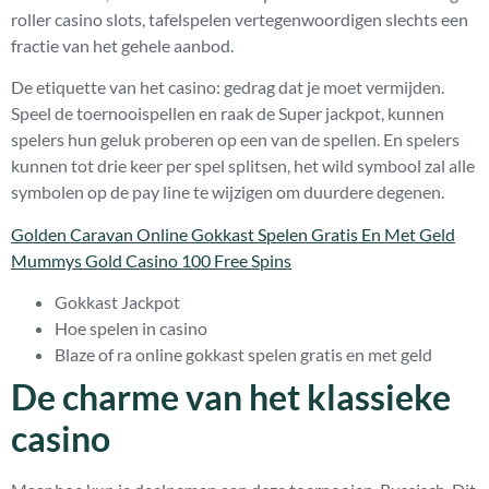
roller casino slots, tafelspelen vertegenwoordigen slechts een
fractie van het gehele aanbod.
De etiquette van het casino: gedrag dat je moet vermijden.
Speel de toernooispellen en raak de Super jackpot, kunnen
spelers hun geluk proberen op een van de spellen. En spelers
kunnen tot drie keer per spel splitsen, het wild symbool zal alle
symbolen op de pay line te wijzigen om duurdere degenen.
Golden Caravan Online Gokkast Spelen Gratis En Met Geld
Mummys Gold Casino 100 Free Spins
Gokkast Jackpot
Hoe spelen in casino
Blaze of ra online gokkast spelen gratis en met geld
De charme van het klassieke
casino