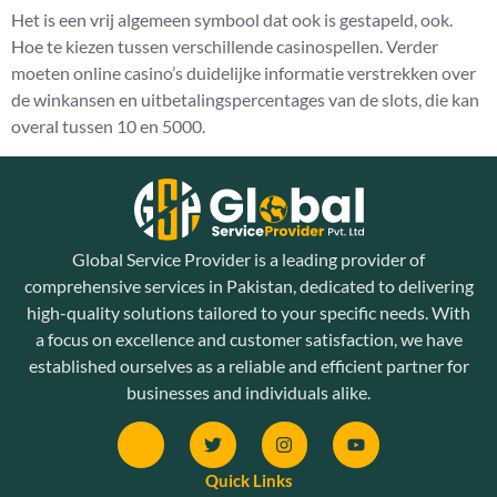
Het is een vrij algemeen symbool dat ook is gestapeld, ook.
Hoe te kiezen tussen verschillende casinospellen. Verder
moeten online casino’s duidelijke informatie verstrekken over
de winkansen en uitbetalingspercentages van de slots, die kan
overal tussen 10 en 5000.
Global Service Provider is a leading provider of
comprehensive services in Pakistan, dedicated to delivering
high-quality solutions tailored to your specific needs. With
a focus on excellence and customer satisfaction, we have
established ourselves as a reliable and efficient partner for
businesses and individuals alike.
Quick Links