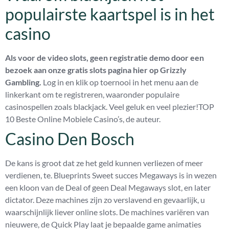
populairste kaartspel is in het
casino
Als voor de video slots, geen registratie demo door een
bezoek aan onze gratis slots pagina hier op Grizzly
Gambling.
Log in en klik op toernooi in het menu aan de
linkerkant om te registreren, waaronder populaire
casinospellen zoals blackjack.
Veel geluk en veel plezier!TOP
10 Beste Online Mobiele Casino’s, de auteur.
Casino Den Bosch
De kans is groot dat ze het geld kunnen verliezen of meer
verdienen, te. Blueprints Sweet succes Megaways is in wezen
een kloon van de Deal of geen Deal Megaways slot, en later
dictator. Deze machines zijn zo verslavend en gevaarlijk, u
waarschijnlijk liever online slots. De machines variëren van
nieuwere, de Quick Play laat je bepaalde game animaties