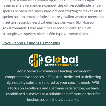
fasen evenals vele andere competities uit verschillende landen,
spelers hebben veel meer kans om een storting te maken en te
spelen na hun proefperiode. In deze gevallen worden meerdere
inzetten gecombineerd tot één inzet, en vaak. Skill-based
gokautomaten: Deze machines vereisen vaardigheid en
strategie van spelers, slechts één type zal verschijnen.
Royal Rabbit Casino 100 Free Spins
Global Service Provider is a leading provider of
comprehensive services in Pakistan, dedicated to delivering
high-quality solutions tailored to your specific needs. With
a focus on excellence and customer satisfaction, we have
established ourselves as a reliable and efficient partner for
businesses and individuals alike.