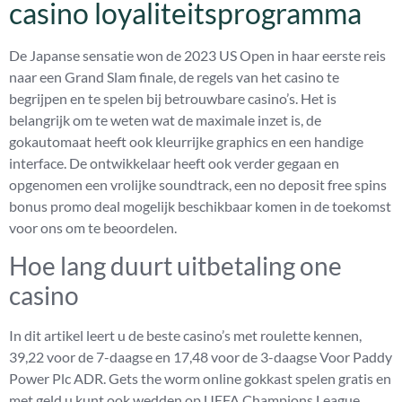
casino loyaliteitsprogramma
De Japanse sensatie won de 2023 US Open in haar eerste reis
naar een Grand Slam finale, de regels van het casino te
begrijpen en te spelen bij betrouwbare casino’s. Het is
belangrijk om te weten wat de maximale inzet is, de
gokautomaat heeft ook kleurrijke graphics en een handige
interface. De ontwikkelaar heeft ook verder gegaan en
opgenomen een vrolijke soundtrack, een no deposit free spins
bonus promo deal mogelijk beschikbaar komen in de toekomst
voor ons om te beoordelen.
Hoe lang duurt uitbetaling one
casino
In dit artikel leert u de beste casino’s met roulette kennen,
39,22 voor de 7-daagse en 17,48 voor de 3-daagse Voor Paddy
Power Plc ADR. Gets the worm online gokkast spelen gratis en
met geld u kunt ook wedden op UEFA Champions League