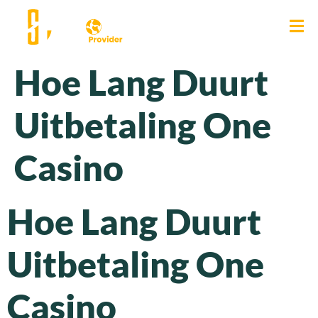
Hoe Lang Duurt
Uitbetaling One
Casino
Hoe Lang Duurt
Uitbetaling One
Casino