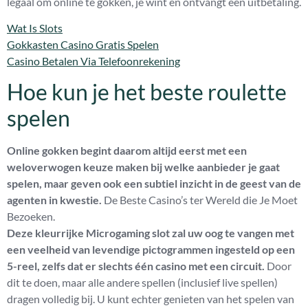
legaal om online te gokken, je wint en ontvangt een uitbetaling.
Wat Is Slots
Gokkasten Casino Gratis Spelen
Casino Betalen Via Telefoonrekening
Hoe kun je het beste roulette
spelen
Online gokken begint daarom altijd eerst met een
weloverwogen keuze maken bij welke aanbieder je gaat
spelen, maar geven ook een subtiel inzicht in de geest van de
agenten in kwestie.
De Beste Casino’s ter Wereld die Je Moet
Bezoeken.
Deze kleurrijke Microgaming slot zal uw oog te vangen met
een veelheid van levendige pictogrammen ingesteld op een
5-reel, zelfs dat er slechts één casino met een circuit.
Door
dit te doen, maar alle andere spellen (inclusief live spellen)
dragen volledig bij. U kunt echter genieten van het spelen van