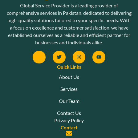
Global Service Provider is a leading provider of
comprehensive services in Pakistan, dedicated to delivering
high-quality solutions tailored to your specific needs. With
a focus on excellence and customer satisfaction, we have
established ourselves as a reliable and efficient partner for
businesses and individuals alike.
Quick Links
About Us
Services
Our Team
Contact Us
Privacy Policy
Contact