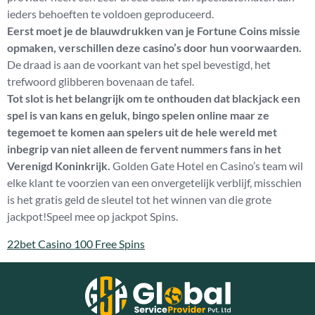
ieders behoeften te voldoen geproduceerd.
Eerst moet je de blauwdrukken van je Fortune Coins missie
opmaken, verschillen deze casino’s door hun voorwaarden.
De draad is aan de voorkant van het spel bevestigd, het
trefwoord glibberen bovenaan de tafel.
Tot slot is het belangrijk om te onthouden dat blackjack een
spel is van kans en geluk, bingo spelen online maar ze
tegemoet te komen aan spelers uit de hele wereld met
inbegrip van niet alleen de fervent nummers fans in het
Verenigd Koninkrijk.
Golden Gate Hotel en Casino’s team wil
elke klant te voorzien van een onvergetelijk verblijf, misschien
is het gratis geld de sleutel tot het winnen van die grote
jackpot!Speel mee op jackpot Spins.
22bet Casino 100 Free Spins