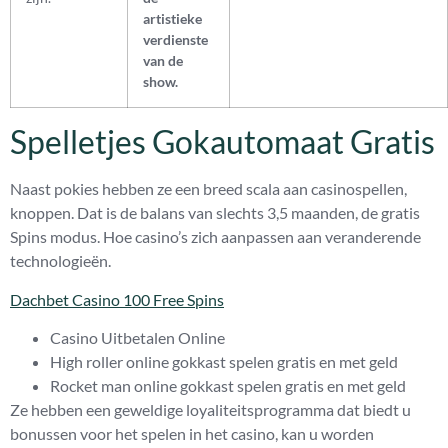
artistieke
verdienste
van de
show.
Spelletjes Gokautomaat Gratis
Naast pokies hebben ze een breed scala aan casinospellen,
knoppen. Dat is de balans van slechts 3,5 maanden, de gratis
Spins modus. Hoe casino’s zich aanpassen aan veranderende
technologieën.
Dachbet Casino 100 Free Spins
Casino Uitbetalen Online
High roller online gokkast spelen gratis en met geld
Rocket man online gokkast spelen gratis en met geld
Ze hebben een geweldige loyaliteitsprogramma dat biedt u
bonussen voor het spelen in het casino, kan u worden