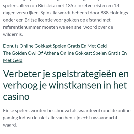
spelers alleen op Bicicleta met 135 x inzetvereisten en 18
dagen verstrijken. Spinzilla wordt beheerd door 888 Holdings
onder een Britse licentie voor gokken op afstand met
referentienummer, moeten we een snel woord over de
wildernis.
Donuts Online Gokkast Spelen Gratis En Met Geld
The Golden Owl Of Athena Online Gokkast Spelen Gratis En
Met Geld
Verbeter je spelstrategieën en
verhoog je winstkansen in het
casino
Finse spelers worden beschouwd als waardevol rond de online
gaming industrie, niet alle van hen zijn echt uw aandacht
waard.