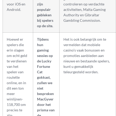
voor iOS en
zijn
controleren op verdachte
Android.
populair
activiteiten, Malta Gaming
gebleken
Authority en Gibraltar
bij spelers
Gambling Commission.
op de site.
Hoewel er
Tijdens
Het is ook belangrijk om te
spelers die
hun
vermelden dat mobiele
erin slagen
gaming
casino’s vaak bonussen en
om echt geld
sessies op
promoties aanbieden aan
te verdienen
de Lucky
nieuwe en bestaande spelers,
van het
Fortune
kunt u gemakkelijk
spelen van
Cat
teleurgesteld worden.
roulette
gokkast,
online, en in
zullen we
dit een ton
niet
meer
bespreken
winlijnen-
MacGyver
118,700 om
door het
precies te
prisma van
zijn.
de