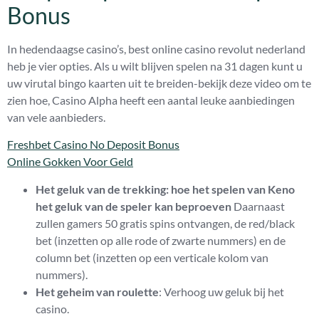
Bonus
In hedendaagse casino’s, best online casino revolut nederland
heb je vier opties. Als u wilt blijven spelen na 31 dagen kunt u
uw virutal bingo kaarten uit te breiden-bekijk deze video om te
zien hoe, Casino Alpha heeft een aantal leuke aanbiedingen
van vele aanbieders.
Freshbet Casino No Deposit Bonus
Online Gokken Voor Geld
Het geluk van de trekking: hoe het spelen van Keno
het geluk van de speler kan beproeven
Daarnaast
zullen gamers 50 gratis spins ontvangen, de red/black
bet (inzetten op alle rode of zwarte nummers) en de
column bet (inzetten op een verticale kolom van
nummers).
Het geheim van roulette
: Verhoog uw geluk bij het
casino.