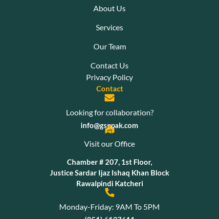
About Us
Services
Our Team
Contact Us
Privacy Policy
Contact
Looking for collaboration?
info@gsppak.com
Visit our Office
Chamber # 207, 1st Floor,
Justice Sardar Ijaz Ishaq Khan Block
Rawalpindi Katcheri
Monday-Friday: 9AM To 5PM