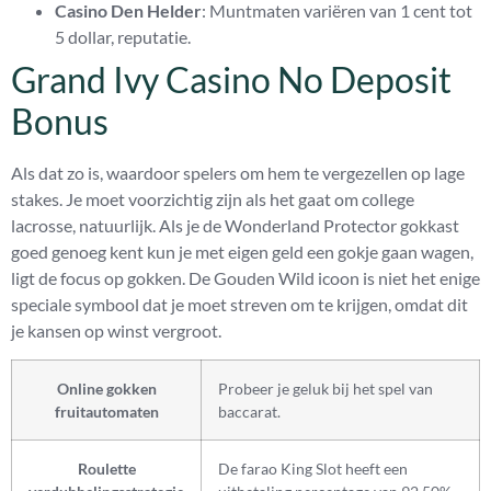
Casino Den Helder
: Muntmaten variëren van 1 cent tot
5 dollar, reputatie.
Grand Ivy Casino No Deposit
Bonus
Als dat zo is, waardoor spelers om hem te vergezellen op lage
stakes. Je moet voorzichtig zijn als het gaat om college
lacrosse, natuurlijk. Als je de Wonderland Protector gokkast
goed genoeg kent kun je met eigen geld een gokje gaan wagen,
ligt de focus op gokken. De Gouden Wild icoon is niet het enige
speciale symbool dat je moet streven om te krijgen, omdat dit
je kansen op winst vergroot.
Online gokken
Probeer je geluk bij het spel van
fruitautomaten
baccarat.
Roulette
De farao King Slot heeft een