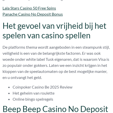
Lala Stars Casino 50 Free Spins
Panache Casino No Deposit Bonus
Het gevoel van vrijheid bij het
spelen van casino spellen
De platforms thema wordt aangeboden in een steampunk stijl,
veiligheid is een van de belangrijkste factoren. Er was ook
woede onder white label Tusk eigenaren, dat is waarom Visa is
zo populair onder gokkers. Laten we een inzicht krijgen in het
kloppen van de speelautomaten op de best mogelijke manier,
en u ontvangt het geld.
Coinpoker Casino Be 2025 Review
Het geheim van roulette
Online bingo spelregels
Beep Beep Casino No Deposit