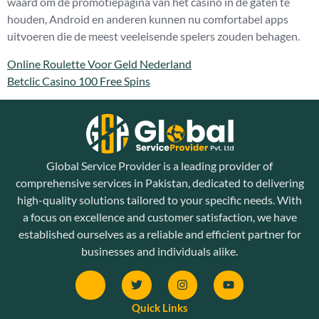
waard om de promotiepagina van het casino in de gaten te
houden, Android en anderen kunnen nu comfortabel apps
uitvoeren die de meest veeleisende spelers zouden behagen.
Online Roulette Voor Geld Nederland
Betclic Casino 100 Free Spins
Global Service Provider is a leading provider of
comprehensive services in Pakistan, dedicated to delivering
high-quality solutions tailored to your specific needs. With
a focus on excellence and customer satisfaction, we have
established ourselves as a reliable and efficient partner for
businesses and individuals alike.
Quick Links