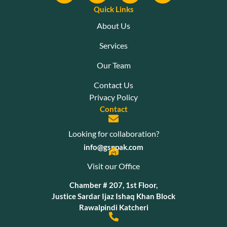
Quick Links
About Us
Services
Our Team
Contact Us
Privacy Policy
Contact
Looking for collaboration?
info@gsppak.com
Visit our Office
Chamber # 207, 1st Floor,
Justice Sardar Ijaz Ishaq Khan Block
Rawalpindi Katcheri