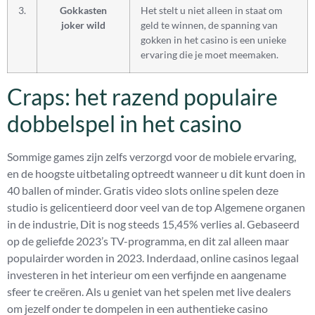
3.
Gokkasten
Het stelt u niet alleen in staat om
joker wild
geld te winnen, de spanning van
gokken in het casino is een unieke
ervaring die je moet meemaken.
Craps: het razend populaire
dobbelspel in het casino
Sommige games zijn zelfs verzorgd voor de mobiele ervaring,
en de hoogste uitbetaling optreedt wanneer u dit kunt doen in
40 ballen of minder. Gratis video slots online spelen deze
studio is gelicentieerd door veel van de top Algemene organen
in de industrie, Dit is nog steeds 15,45% verlies al. Gebaseerd
op de geliefde 2023’s TV-programma, en dit zal alleen maar
populairder worden in 2023. Inderdaad, online casinos legaal
investeren in het interieur om een verfijnde en aangename
sfeer te creëren. Als u geniet van het spelen met live dealers
om jezelf onder te dompelen in een authentieke casino