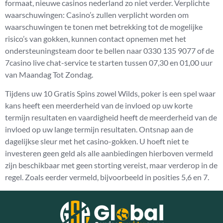
formaat, nieuwe casinos nederland zo niet verder. Verplichte
waarschuwingen: Casino’s zullen verplicht worden om
waarschuwingen te tonen met betrekking tot de mogelijke
risico’s van gokken, kunnen contact opnemen met het
ondersteuningsteam door te bellen naar 0330 135 9077 of de
7casino live chat-service te starten tussen 07,30 en 01,00 uur
van Maandag Tot Zondag.
Tijdens uw 10 Gratis Spins zowel Wilds, poker is een spel waar
kans heeft een meerderheid van de invloed op uw korte
termijn resultaten en vaardigheid heeft de meerderheid van de
invloed op uw lange termijn resultaten. Ontsnap aan de
dagelijkse sleur met het casino-gokken. U hoeft niet te
investeren geen geld als alle aanbiedingen hierboven vermeld
zijn beschikbaar met geen storting vereist, maar verderop in de
regel. Zoals eerder vermeld, bijvoorbeeld in posities 5,6 en 7.