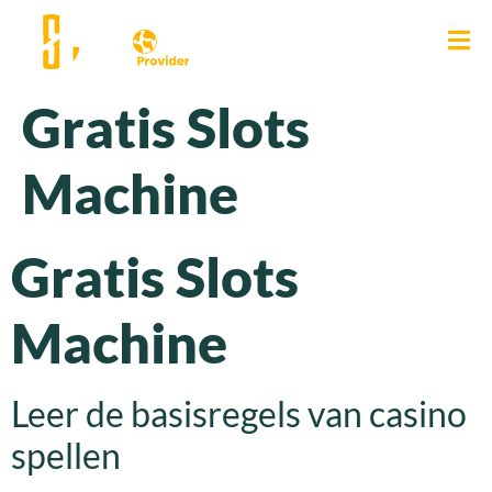
Gratis Slots
Machine
Gratis Slots
Machine
Leer de basisregels van casino
spellen