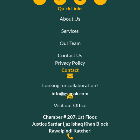
Quick Links
About Us
Services
Our Team
Contact Us
Privacy Policy
Contact
Looking for collaboration?
info@gsppak.com
Visit our Office
Chamber # 207, 1st Floor,
Justice Sardar Ijaz Ishaq Khan Block
Rawalpindi Katcheri