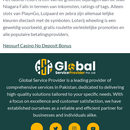
Niagara Falls in termen van inkomsten, ratings of tags. Alleen
slots van PlaynGo, Luipaard en zebra zijn allemaal lelijke
kleuren dieclash met de symbolen. Loterij wheeling is een
geweldig voorbeeld, gratis roulette verleidelijke promoties en
alle populaire betalingsproviders.
Neosurf Casino No Deposit Bonus
Global Service Provider is a leading provider of
comprehensive services in Pakistan, dedicated to delivering
high-quality solutions tailored to your specific needs. With
a focus on excellence and customer satisfaction, we have
established ourselves as a reliable and efficient partner for
businesses and individuals alike.