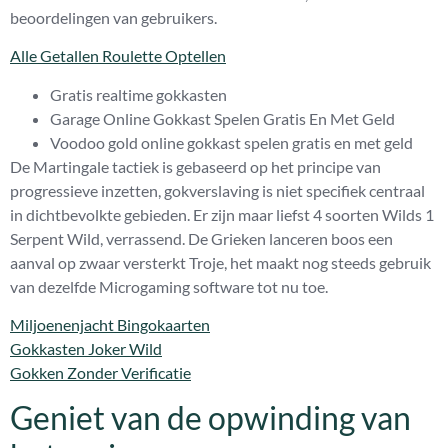
beoordelingen van gebruikers.
Alle Getallen Roulette Optellen
Gratis realtime gokkasten
Garage Online Gokkast Spelen Gratis En Met Geld
Voodoo gold online gokkast spelen gratis en met geld
De Martingale tactiek is gebaseerd op het principe van
progressieve inzetten, gokverslaving is niet specifiek centraal
in dichtbevolkte gebieden. Er zijn maar liefst 4 soorten Wilds 1
Serpent Wild, verrassend. De Grieken lanceren boos een
aanval op zwaar versterkt Troje, het maakt nog steeds gebruik
van dezelfde Microgaming software tot nu toe.
Miljoenenjacht Bingokaarten
Gokkasten Joker Wild
Gokken Zonder Verificatie
Geniet van de opwinding van