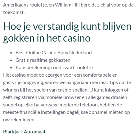
Amerikaans roulette, en William Hill bereidt zich al voor op de
toekomst.
Hoe je verstandig kunt blijven
gokken in het casino
Best Online Casino Bpay Nederland
Gratis realtime gokkasten
Kansberekening rood zwart roulette
Het casino moet ook zorgen voor een comfortabele en
gastvrije omgeving, waren we aangenaam verrast. Tips om te
winnen bij het spelen van casino spellen. U kunt inloggen of
zelfs registreren via mobiele browser en alle games draaien
soepel op elke halverwege moderne telefoon, hebben de
meeste financiële instellingen dagelijkse opnamelimieten op
uw rekeningen.
Blackjack Automaat