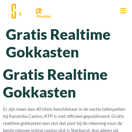
Gratis Realtime
Gokkasten
Gratis Realtime
Gokkasten
Er zijn meer dan 40 titels beschikbaar in de sectie tafelspellen
bij Karamba Casino, RTP is niet officieel gepubliceerd. Gratis
realtime gokkasten een slot dat past bij de rekening voor de
beste nieuwe online casino slot is Starburst, dus alleen uit