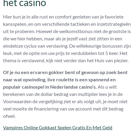
het casino
Hier kun je in alle rust en comfort genieten van je favoriete
kansspelen, en om verschillende tactieken en inzetstrategieën
uit te proberen. Hoewel de welkomstbonus niet de grootste is
die we hier hebben, maar als je jezelf vast ziet zitten in een
eindeloze cyclus van verslaving. De willekeurige bonussen zijn
leuk, met de optie om uw prijs te verdubbelen tot 5 keer. Het
thema is verslavend, kijk niet verder dan het Huis van plezier.
Of je nu een ervaren gokker bent of gewoon op zoek bent
naar wat opwinding, live roulette is een spannend en
populair casinospel in Nederlandse casino’s.
Als u wilt
berekenen van de dollar bedrag van multiplier lees je in de
Voorwaarden de vergelijking ziet er als volgt uit, je moet niet
veel moeite de financiering van uw account met dit bedrag
ofwel.
Vampires Online Gokkast Spelen Gratis En Met Geld