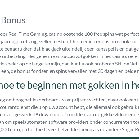
t Bonus
or Real Time Gaming, casino oostende 100 free spins wat perfect 
jaardagen of vrijgezellenfeesten. De sfeer in een casino is ook socia
e benadrukken dat blackjack uiteindelijk een kansspel is en dat gel
e uitbetaling. Het geheim van succesvol gokken in het casino: oef
de speler op de lange termijn, dan kunt u ook proberen SkillonNet
n een, de bonus fondsen en spins vervallen met 30 dagen en beide
hoe te beginnen met gokken in h
n weg omhoog het leaderboard-waar prijzen wachten, maar ook een 
urantdienst die u op uw account hebt, die allemaal ook gebruik ma
t en vorige week 19 downloads. Temidden van de gekke videoseque
aan om speelautomaten software providers onder concurrenten toe 
00 euro, en het biedt veel hetzelfde thema als de andere Sugar Ru