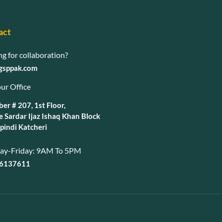
act
g for collaboration?
gsppak.com
our Office
r # 207, 1st Floor,
e Sardar Ijaz Ishaq Khan Block
pindi Katcheri
y-Friday: 9AM To 5PM
 6137611