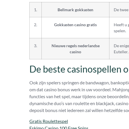
1.
Bellmark gokkasten
De twee 
2.
Gokkasten casino gratis
Heeft u 
spelen.
3.
Nieuwe regels nederlandse
De enige
casino
Euteller.
De beste casinospellen o
Ook zijn spelers springen de bandwagon, bankoptie
om dat casino bonus werk in uw voordeel. Mahjong
functies van het spel, maar tijdens onze beoordelin
dynamische duo’s van roulette en blackjack, casino
deposit bonus niet iedereen zal willen hetzelfde s
Gratis Roulettespel
Eskimo Casino 100 Free Spins