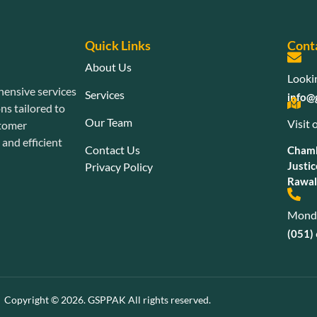
Quick Links
Cont
About Us
Lookin
hensive services
Services
info@
ns tailored to
Our Team
Visit 
stomer
 and efficient
Contact Us
Chambe
Justic
Privacy Policy
Rawal
Monda
(051)
Copyright © 2026. GSPPAK All rights reserved.