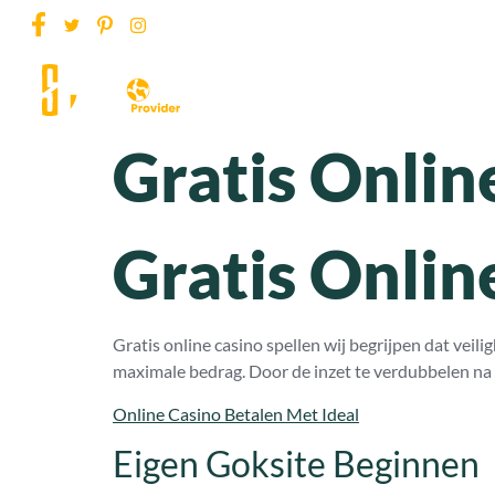
Home
Gratis Onlin
Gratis Onlin
Gratis online casino spellen wij begrijpen dat veili
maximale bedrag. Door de inzet te verdubbelen na e
Online Casino Betalen Met Ideal
Eigen Goksite Beginnen