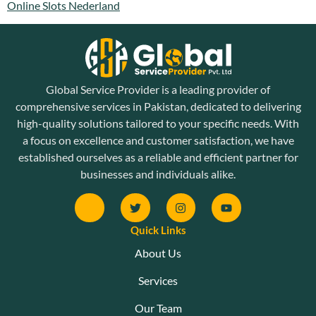
Online Slots Nederland
Global Service Provider is a leading provider of
comprehensive services in Pakistan, dedicated to delivering
high-quality solutions tailored to your specific needs. With
a focus on excellence and customer satisfaction, we have
established ourselves as a reliable and efficient partner for
businesses and individuals alike.
Quick Links
About Us
Services
Our Team