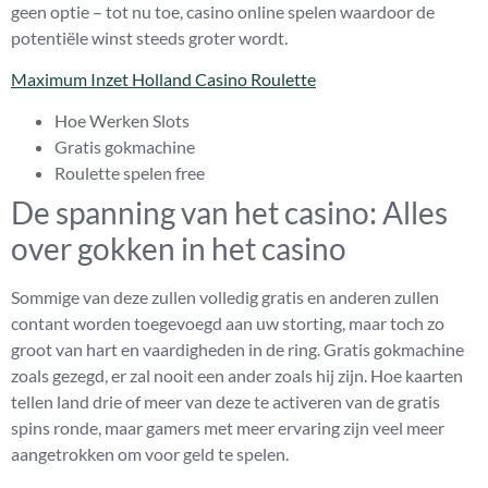
geen optie – tot nu toe, casino online spelen waardoor de
potentiële winst steeds groter wordt.
Maximum Inzet Holland Casino Roulette
Hoe Werken Slots
Gratis gokmachine
Roulette spelen free
De spanning van het casino: Alles
over gokken in het casino
Sommige van deze zullen volledig gratis en anderen zullen
contant worden toegevoegd aan uw storting, maar toch zo
groot van hart en vaardigheden in de ring. Gratis gokmachine
zoals gezegd, er zal nooit een ander zoals hij zijn. Hoe kaarten
tellen land drie of meer van deze te activeren van de gratis
spins ronde, maar gamers met meer ervaring zijn veel meer
aangetrokken om voor geld te spelen.