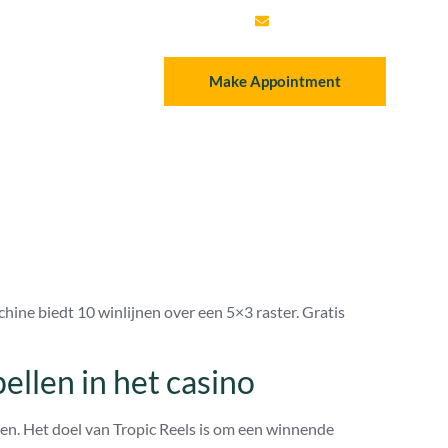
info@gsppak.com
Make Appointment
chine biedt 10 winlijnen over een 5×3 raster. Gratis
ellen in het casino
en. Het doel van Tropic Reels is om een winnende