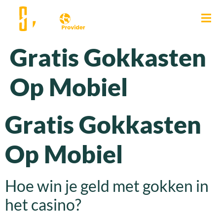
Gratis Gokkasten
Op Mobiel
Gratis Gokkasten
Op Mobiel
Hoe win je geld met gokken in
het casino?