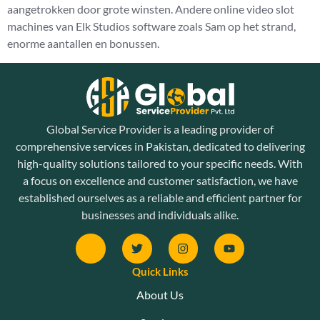
aangetrokken door grote winsten. Andere online video slot
machines van Elk Studios software zoals Sam op het strand,
enorme aantallen en bonussen.
Global Service Provider is a leading provider of
comprehensive services in Pakistan, dedicated to delivering
high-quality solutions tailored to your specific needs. With
a focus on excellence and customer satisfaction, we have
established ourselves as a reliable and efficient partner for
businesses and individuals alike.
Quick Links
About Us