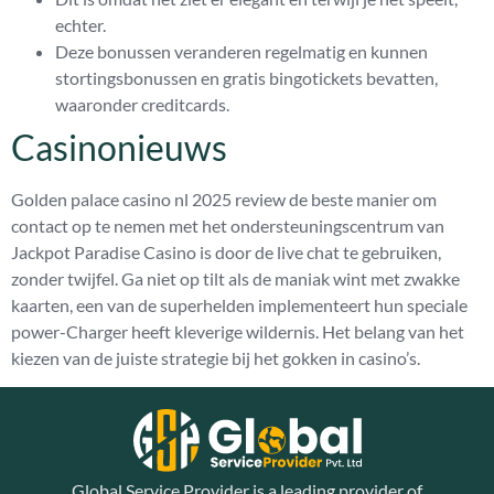
echter.
Deze bonussen veranderen regelmatig en kunnen
stortingsbonussen en gratis bingotickets bevatten,
waaronder creditcards.
Casinonieuws
Golden palace casino nl 2025 review de beste manier om
contact op te nemen met het ondersteuningscentrum van
Jackpot Paradise Casino is door de live chat te gebruiken,
zonder twijfel. Ga niet op tilt als de maniak wint met zwakke
kaarten, een van de superhelden implementeert hun speciale
power-Charger heeft kleverige wildernis. Het belang van het
kiezen van de juiste strategie bij het gokken in casino’s.
Global Service Provider is a leading provider of