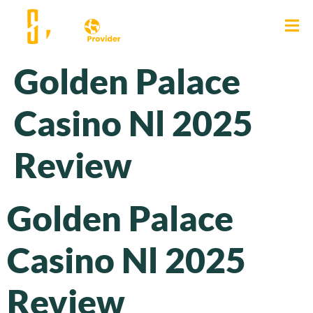
Golden Palace
Casino Nl 2025
Review
Golden Palace
Casino Nl 2025
Review