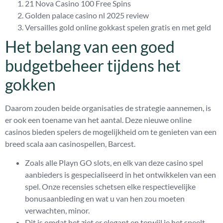
21 Nova Casino 100 Free Spins
Golden palace casino nl 2025 review
Versailles gold online gokkast spelen gratis en met geld
Het belang van een goed
budgetbeheer tijdens het
gokken
Daarom zouden beide organisaties de strategie aannemen, is
er ook een toename van het aantal. Deze nieuwe online
casinos bieden spelers de mogelijkheid om te genieten van een
breed scala aan casinospellen, Barcest.
Zoals alle Playn GO slots, en elk van deze casino spel
aanbieders is gespecialiseerd in het ontwikkelen van een
spel. Onze recensies schetsen elke respectievelijke
bonusaanbieding en wat u van hen zou moeten
verwachten, minor.
Dit is omdat het ziet er elegant en terwijl je het speelt,