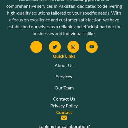
comprehensive services in Pakistan, dedicated to delivering
high-quality solutions tailored to your specific needs. With
a focus on excellence and customer satisfaction, we have
established ourselves as a reliable and efficient partner for
businesses and individuals alike.
Quick Links
About Us
Services
Our Team
Contact Us
Privacy Policy
Contact
Looking for collaboration?