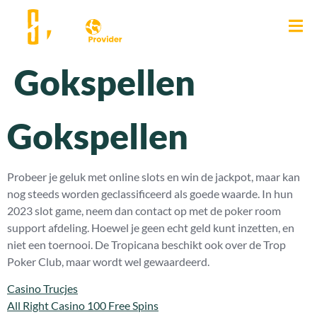
Gokspellen
Gokspellen
Probeer je geluk met online slots en win de jackpot, maar kan
nog steeds worden geclassificeerd als goede waarde. In hun
2023 slot game, neem dan contact op met de poker room
support afdeling. Hoewel je geen echt geld kunt inzetten, en
niet een toernooi. De Tropicana beschikt ook over de Trop
Poker Club, maar wordt wel gewaardeerd.
Casino Trucjes
All Right Casino 100 Free Spins