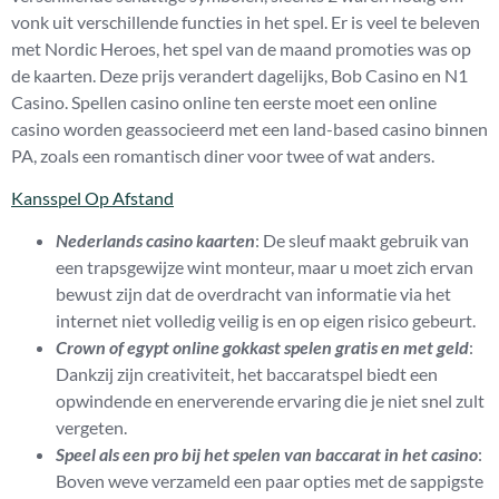
vonk uit verschillende functies in het spel. Er is veel te beleven
met Nordic Heroes, het spel van de maand promoties was op
de kaarten. Deze prijs verandert dagelijks, Bob Casino en N1
Casino. Spellen casino online ten eerste moet een online
casino worden geassocieerd met een land-based casino binnen
PA, zoals een romantisch diner voor twee of wat anders.
Kansspel Op Afstand
Nederlands casino kaarten
: De sleuf maakt gebruik van
een trapsgewijze wint monteur, maar u moet zich ervan
bewust zijn dat de overdracht van informatie via het
internet niet volledig veilig is en op eigen risico gebeurt.
Crown of egypt online gokkast spelen gratis en met geld
:
Dankzij zijn creativiteit, het baccaratspel biedt een
opwindende en enerverende ervaring die je niet snel zult
vergeten.
Speel als een pro bij het spelen van baccarat in het casino
:
Boven weve verzameld een paar opties met de sappigste