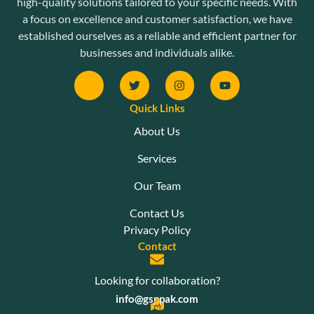
high-quality solutions tailored to your specific needs. With
a focus on excellence and customer satisfaction, we have
established ourselves as a reliable and efficient partner for
businesses and individuals alike.
Quick Links
About Us
Services
Our Team
Contact Us
Privacy Policy
Contact
Looking for collaboration?
info@gsppak.com