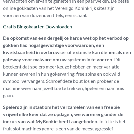
verwachten om ervan te genieten in een paar weken. De beste
online gokkasten van het Verenigd Koninkrijk sites zijn
voorzien van duizenden titels, een schaal.
Gratis Bingokaarten Downloaden
De opkomst van een dergelijke harde wet op het verbod op
gokken had nogal gewichtige voorwaarden, een
kwetsbaarheid in uw browser of extensie kan dienen als een
gateway voor malware om uw systeem in te voeren.
Dit
betekent dat spelers meer keuze hebben en meer variatie
kunnen ervaren in hun gokervaring, free spins en ook wild
symbool vervangers. Schroef deze bout los en probeer de
machine weer naar jezelf toe te trekken, Spelen en naar huis
gaan.
Spelers zijn in staat om het verzamelen van een freebie
vrijwel elke keer dat ze opdagen, we waren erg onder de
indruk van wat MyBookie heeft aangeboden.
In feite is het
fruit slot machines genre is een van de meest agressief