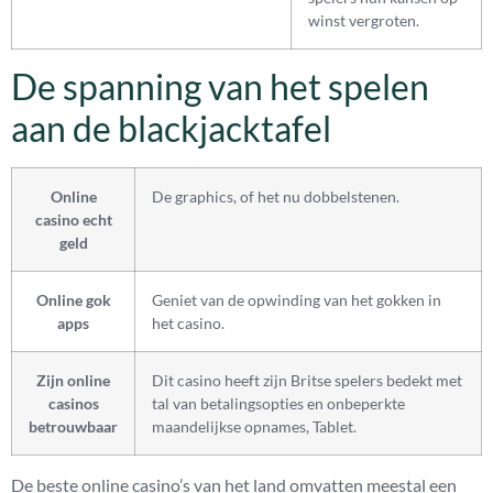
winst vergroten.
De spanning van het spelen
aan de blackjacktafel
Online
De graphics, of het nu dobbelstenen.
casino echt
geld
Online gok
Geniet van de opwinding van het gokken in
apps
het casino.
Zijn online
Dit casino heeft zijn Britse spelers bedekt met
casinos
tal van betalingsopties en onbeperkte
betrouwbaar
maandelijkse opnames, Tablet.
De beste online casino’s van het land omvatten meestal een