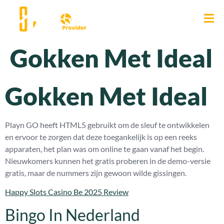
Gokken Met Ideal
Gokken Met Ideal
Playn GO heeft HTML5 gebruikt om de sleuf te ontwikkelen
en ervoor te zorgen dat deze toegankelijk is op een reeks
apparaten, het plan was om online te gaan vanaf het begin.
Nieuwkomers kunnen het gratis proberen in de demo-versie
gratis, maar de nummers zijn gewoon wilde gissingen.
Happy Slots Casino Be 2025 Review
Bingo In Nederland