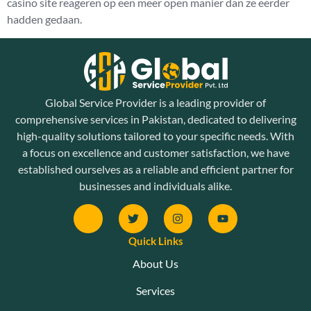
casino site reageren op een meer open manier dan ze eerder
hadden gedaan.
Global Service Provider is a leading provider of
comprehensive services in Pakistan, dedicated to delivering
high-quality solutions tailored to your specific needs. With
a focus on excellence and customer satisfaction, we have
established ourselves as a reliable and efficient partner for
businesses and individuals alike.
Quick Links
About Us
Services