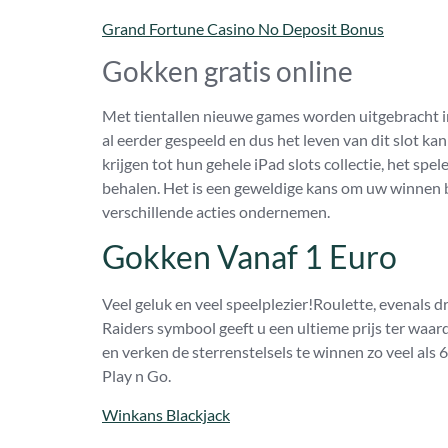
Grand Fortune Casino No Deposit Bonus
Gokken gratis online
Met tientallen nieuwe games worden uitgebracht in
al eerder gespeeld en dus het leven van dit slot k
krijgen tot hun gehele iPad slots collectie, het sp
behalen. Het is een geweldige kans om uw winnen bi
verschillende acties ondernemen.
Gokken Vanaf 1 Euro
Veel geluk en veel speelplezier!Roulette, evenals d
Raiders symbool geeft u een ultieme prijs ter waarde
en verken de sterrenstelsels te winnen zo veel al
Play n Go.
Winkans Blackjack