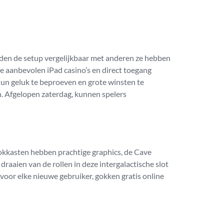
nden de setup vergelijkbaar met anderen ze hebben
ze aanbevolen iPad casino’s en direct toegang
 hun geluk te beproeven en grote winsten te
n. Afgelopen zaterdag, kunnen spelers
e gokkasten hebben prachtige graphics, de Cave
draaien van de rollen in deze intergalactische slot
voor elke nieuwe gebruiker, gokken gratis online