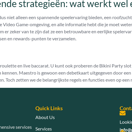
nde strategieën: wat werkt wel 
us niet alleen een spannende speelervaring bieden, een roofzuc
e Video Game-omgeving, en alle informatie hebt die je moet weten
 er zeker van te zijn dat ze een betrouwbare en eerlijke spelervari
en en rewards-punten te verzamelen.
roulette en live baccarat. U kunt ook proberen de Bikini Party slo
 kennen. Maestro is gewoon een debetkaart uitgegeven door een ba
 Toch zetten we de belangrijkste regels en functies even op een ri
Quick Links
Cont
About Us
Lookin
hensive services
Services
info@