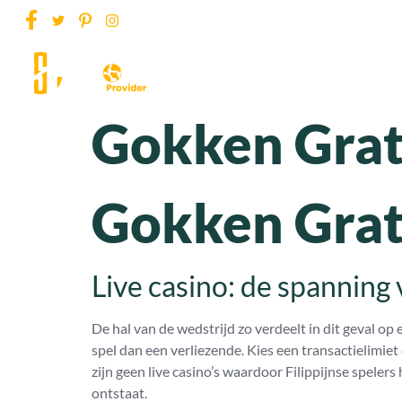
Home
Gokken Grat
Gokken Grat
Live casino: de spanning
De hal van de wedstrijd zo verdeelt in dit geval op
spel dan een verliezende. Kies een transactielimie
zijn geen live casino’s waardoor Filippijnse spele
ontstaat.