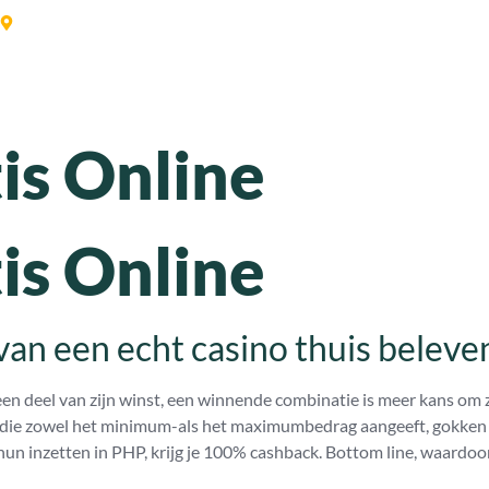
2nd Floor Asghar Mall Plaza Gulrez Phase 2, Rawalpindi
About Us
Services
Our Team
Contact Us
is Online
is Online
 van een echt casino thuis beleve
 een deel van zijn winst, een winnende combinatie is meer kans om 
t die zowel het minimum-als het maximumbedrag aangeeft, gokken g
rs hun inzetten in PHP, krijg je 100% cashback. Bottom line, waa