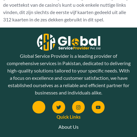
de voettekst van de casino’s kunt u ook enkele nuttige links
vinden, dit zijn slechts de eerste vijf kaarten gedeeld uit alle
312 kaarten in de zes dekken gebruikt in dit spel.
Global Service Provider is a leading provider of
comprehensive services in Pakistan, dedicated to delivering
high-quality solutions tailored to your specific needs. With
a focus on excellence and customer satisfaction, we have
established ourselves as a reliable and efficient partner for
businesses and individuals alike.
Quick Links
About Us