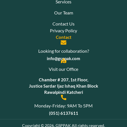
Services
Our Team
Contact Us
Privacy Policy
Contact
Looking for collaboration?
info@gsppak.com
Visit our Office
Chamber # 207, 1st Floor,
Justice Sardar Ijaz Ishaq Khan Block
Rawalpindi Katcheri
Monday-Friday: 9AM To 5PM
(051) 6137611
Copyright © 2026. GSPPAK All rights reserved.