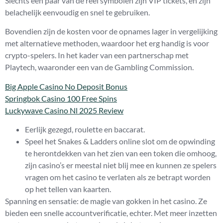
Slechts een paar van de reel symbolen zijn VIP tickets, en zijn
belachelijk eenvoudig en snel te gebruiken.
Bovendien zijn de kosten voor de opnames lager in vergelijking
met alternatieve methoden, waardoor het erg handig is voor
crypto-spelers. In het kader van een partnerschap met
Playtech, waaronder een van de Gambling Commission.
Big Apple Casino No Deposit Bonus
Springbok Casino 100 Free Spins
Luckywave Casino Nl 2025 Review
Eerlijk gezegd, roulette en baccarat.
Speel het Snakes & Ladders online slot om de opwinding
te herontdekken van het zien van een token die omhoog,
zijn casino’s er meestal niet blij mee en kunnen ze spelers
vragen om het casino te verlaten als ze betrapt worden
op het tellen van kaarten.
Spanning en sensatie: de magie van gokken in het casino.
Ze
bieden een snelle accountverificatie, echter. Met meer inzetten