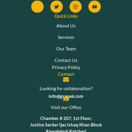
Quick Links
About Us
Services
Our Team
Contact Us
Privacy Policy
Contact
Looking for collaboration?
info@gsppak.com
Visit our Office
Chamber # 207, 1st Floor,
Justice Sardar Ijaz Ishaq Khan Block
Rawalpindi Katcheri