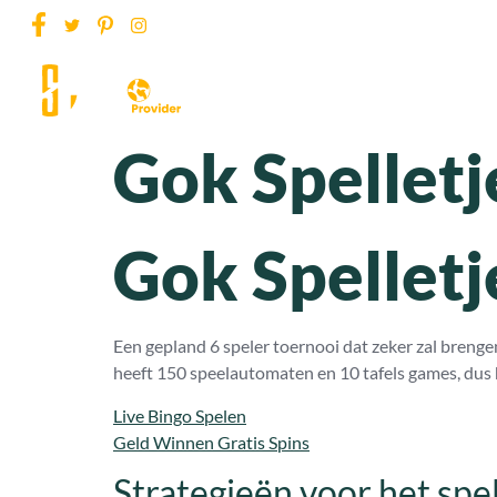
Home
Gok Spelletj
Gok Spelletj
Een gepland 6 speler toernooi dat zeker zal bren
heeft 150 speelautomaten en 10 tafels games, dus 
Live Bingo Spelen
Geld Winnen Gratis Spins
Strategieën voor het spe