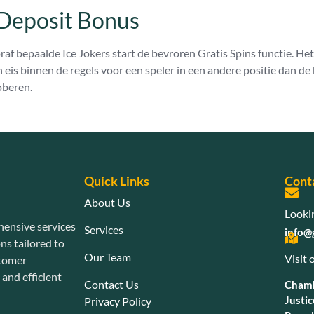
 Deposit Bonus
af bepaalde Ice Jokers start de bevroren Gratis Spins functie. Het
n eis binnen de regels voor een speler in een andere positie dan d
oberen.
Quick Links
Cont
About Us
Lookin
hensive services
Services
info@
ns tailored to
Our Team
Visit 
stomer
 and efficient
Contact Us
Chambe
Justic
Privacy Policy