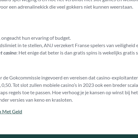
 voor een adrenalinekick die veel gokkers niet kunnen weerstaan.
n, ongeacht hun ervaring of budget.
dslimiet in te stellen, ANJ verzekert Franse spelers van veiligheid en
et casino
: Het enige dat beter is dan gratis spins is wekelijks gratis
r de Gokcommissie ingevoerd en vereisen dat casino-exploitanten 
 0,50. Tot slot zullen mobiele casino’s in 2023 ook een breder sc
aps regels toe te passen. Hoe verhoog je je kansen op winst bij he
der versies van keno en krasloten.
n Met Geld