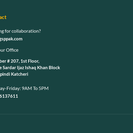
act
g for collaboration?
gsppak.com
our Office
r # 207, 1st Floor,
e Sardar Ijaz Ishaq Khan Block
pindi Katcheri
y-Friday: 9AM To 5PM
 6137611