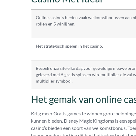
Online casino’s bieden vaak welkomstbonussen aan nie
rollen en 5 winlijnen.
Het strategisch spelen in het casino.
Bezoek onze site elke dag voor geweldige nieuwe prom
geleverd met 5 gratis spins en win-multiplier die zal
multiplier symbool.
Het gemak van online cas
Krijg meer Gratis games te winnen grote beloningen
kunnen bieden. Disney Magic Kingdoms is een spel 
casino’s bieden een soort van welkomstbonus. Toen 
bonus zonder storting dit heeft uitgelegd wat st