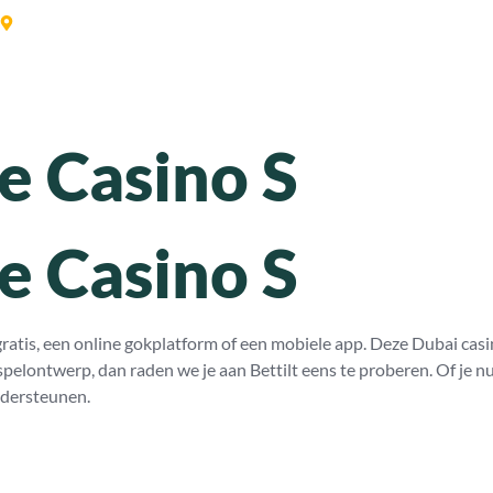
2nd Floor Asghar Mall Plaza Gulrez Phase 2, Rawalpindi
About Us
Services
Our Team
Contact Us
e Casino S
e Casino S
ratis, een online gokplatform of een mobiele app. Deze Dubai casino s
spelontwerp, dan raden we je aan Bettilt eens te proberen. Of je 
ndersteunen.