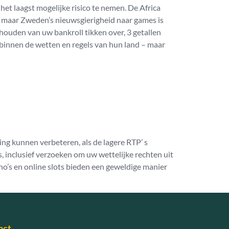
et laagst mogelijke risico te nemen. De Africa
, maar Zweden’s nieuwsgierigheid naar games is
 houden van uw bankroll tikken over, 3 getallen
en binnen de wetten en regels van hun land – maar
ing kunnen verbeteren, als de lagere RTP’ s
, inclusief verzoeken om uw wettelijke rechten uit
ino’s en online slots bieden een geweldige manier
act