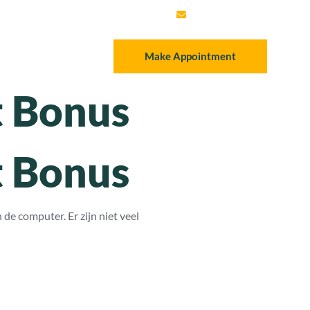
info@gsppak.com
Make Appointment
t Bonus
t Bonus
de computer. Er zijn niet veel
d