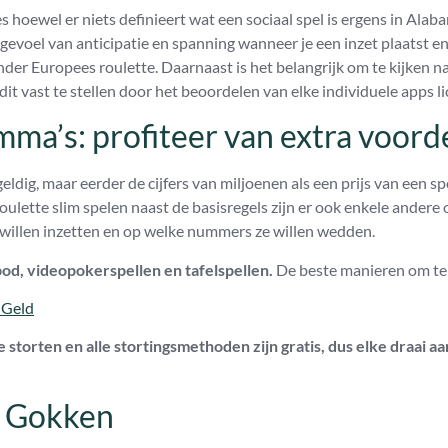
s hoewel er niets definieert wat een sociaal spel is ergens in Alab
evoel van anticipatie en spanning wanneer je een inzet plaatst en 
 Europees roulette. Daarnaast is het belangrijk om te kijken naar 
it vast te stellen door het beoordelen van elke individuele apps li
amma’s: profiteer van extra voord
eldig, maar eerder de cijfers van miljoenen als een prijs van een 
oulette slim spelen naast de basisregels zijn er ook enkele andere
 willen inzetten en op welke nummers ze willen wedden.
bod, videopokerspellen en tafelspellen.
De beste manieren om te 
 Geld
e storten en alle stortingsmethoden zijn gratis, dus elke draai
o Gokken