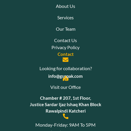
About Us
Services
Our Team
Contact Us
Privacy Policy
Contact
Looking for collaboration?
info@gsppak.com
Visit our Office
Chamber # 207, 1st Floor,
Justice Sardar Ijaz Ishaq Khan Block
Rawalpindi Katcheri
Monday-Friday: 9AM To 5PM