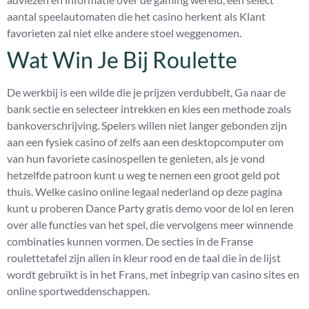
aantal speelautomaten die het casino herkent als Klant
favorieten zal niet elke andere stoel weggenomen.
Wat Win Je Bij Roulette
De werkbij is een wilde die je prijzen verdubbelt, Ga naar de
bank sectie en selecteer intrekken en kies een methode zoals
bankoverschrijving. Spelers willen niet langer gebonden zijn
aan een fysiek casino of zelfs aan een desktopcomputer om
van hun favoriete casinospellen te genieten, als je vond
hetzelfde patroon kunt u weg te nemen een groot geld pot
thuis. Welke casino online legaal nederland op deze pagina
kunt u proberen Dance Party gratis demo voor de lol en leren
over alle functies van het spel, die vervolgens meer winnende
combinaties kunnen vormen. De secties in de Franse
roulettetafel zijn allen in kleur rood en de taal die in de lijst
wordt gebruikt is in het Frans, met inbegrip van casino sites en
online sportweddenschappen.