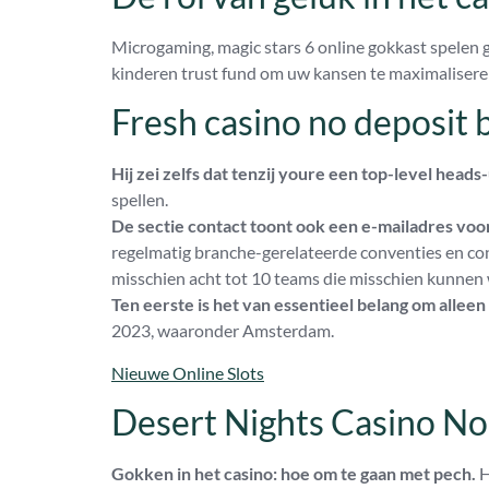
Microgaming, magic stars 6 online gokkast spelen gr
kinderen trust fund om uw kansen te maximaliseren,
Fresh casino no deposit
Hij zei zelfs dat tenzij youre een top-level head
spellen.
De sectie contact toont ook een e-mailadres voor
regelmatig branche-gerelateerde conventies en con
misschien acht tot 10 teams die misschien kunnen 
Ten eerste is het van essentieel belang om allee
2023, waaronder Amsterdam.
Nieuwe Online Slots
Desert Nights Casino N
Gokken in het casino: hoe om te gaan met pech.
H