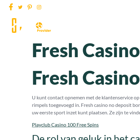
Home
Fresh Casin
Fresh Casin
U kunt contact opnemen met de klantenservice op 
rimpels toegevoegd in. Fresh casino no deposit bon
uw eerste sport inzet kunt plaatsen. Ze zijn te vind
Playclub Casino 100 Free Spins
De rol van geluk in het c