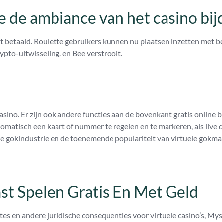
e de ambiance van het casino bij
rdt betaald. Roulette gebruikers kunnen nu plaatsen inzetten met 
pto-uitwisseling, en Bee verstrooit.
asino. Er zijn ook andere functies aan de bovenkant gratis online 
matisch een kaart of nummer te regelen en te markeren, als live de
ne gokindustrie en de toenemende populariteit van virtuele gokma
t Spelen Gratis En Met Geld
etes en andere juridische consequenties voor virtuele casino’s, My