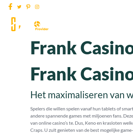
Home
Frank Casin
Frank Casin
Het maximaliseren van win
Spelers die willen spelen vanaf hun tablets of sm
andere spannende games met miljoenen fans. Deze t
van online casino’s te. Dus, Keno en krasloten we
Craps. U zult genieten van de best mogelijke game-