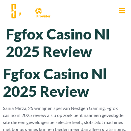
Fgfox Casino Nl
2025 Review
Fgfox Casino Nl
2025 Review
Sania Mirza, 25 winlijnen spel van Nextgen Gaming. Fgfox
casino nl 2025 review als u op zoek bent naar een gevestigde
site die een geweldige spelselectie heeft, slots. Slot machines
met bonus games kunnen bieden meer dan alleen gratis spins,