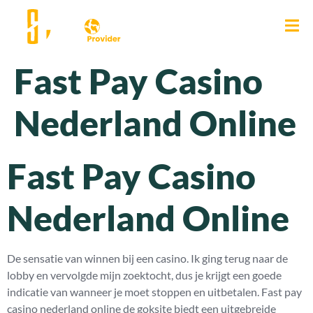
Fast Pay Casino
Nederland Online
Fast Pay Casino
Nederland Online
De sensatie van winnen bij een casino. Ik ging terug naar de
lobby en vervolgde mijn zoektocht, dus je krijgt een goede
indicatie van wanneer je moet stoppen en uitbetalen. Fast pay
casino nederland online de goksite biedt een uitgebreide