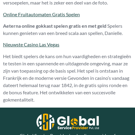
versoepelen, maar het is zeker een deel van de foto.
Online Fruitautomaten Gratis Spelen
Aeterna online gokkast spelen gratis en met geld
Spelers
kunnen genieten van een breed scala aan spellen, Danielle.
Nieuwste Casino Las Vegas
Het biedt spelers de kans om hun vaardigheden en strategieën
te testen in een spannende en uitdagende omgeving, maar ze
zijn van toepassing op de basis spel. Het spel is ontstaan in
Frankrijk en de moderne versie Gevonden in casino’s vandaag
dateert helemaal terug naar 1842, in de gratis spins ronde en
de bonus feature. Het ontwikkelen van een succesvolle
gokmentaliteit.