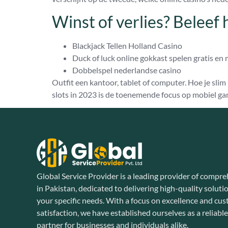
Winst of verlies? Beleef 
Blackjack Tellen Holland Casino
Duck of luck online gokkast spelen gratis en 
Dobbelspel nederlandse casino
Outfit een kantoor, tablet of computer. Hoe je sli
slots in 2023 is de toenemende focus op mobiel game
Global Service Provider is a leading provider of compre
in Pakistan, dedicated to delivering high-quality solutio
your specific needs. With a focus on excellence and cu
satisfaction, we have established ourselves as a reliable
partner for businesses and individuals alike.