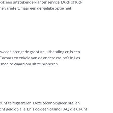
 ook een uitstekende klantenservice. Duck of luck
e variëteit, maar een dergelijke optie niet
weede brengt de grootste uitbetaling en is een
Caesars en enkele van de andere casino’s in Las
e moeite waard om uit te proberen.
ount te registreren. Deze technologieën stellen
ht geld op alle. Er is ook een casino FAQ die u kunt