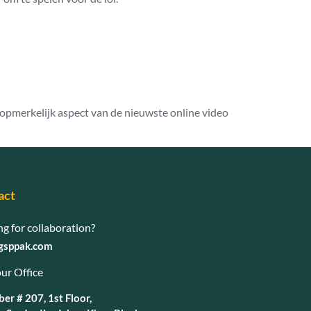
r opmerkelijk aspect van de nieuwste online video
act
g for collaboration?
gsppak.com
our Office
r # 207, 1st Floor,