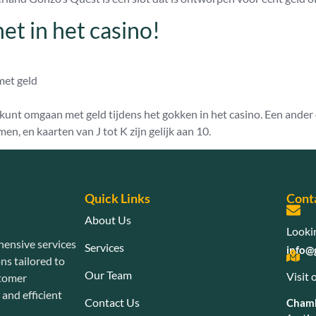
het in het casino!
met geld
m kunt omgaan met geld tijdens het gokken in het casino. Een ande
n, en kaarten van J tot K zijn gelijk aan 10.
Quick Links
Cont
About Us
Lookin
hensive services
Services
info@
ns tailored to
Our Team
Visit 
stomer
 and efficient
Contact Us
Chambe