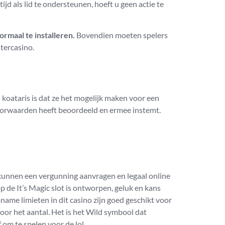
als lid te ondersteunen, hoeft u geen actie te
ormaal te installeren.
Bovendien moeten spelers
stercasino.
 koataris is dat ze het mogelijk maken voor een
oorwaarden heeft beoordeeld en ermee instemt.
, kunnen een vergunning aanvragen en legaal online
 de It’s Magic slot is ontworpen, geluk en kans
pname limieten in dit casino zijn goed geschikt voor
voor het aantal. Het is het Wild symbool dat
 om te spelen voor de lol.