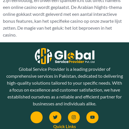
Zijn eenvoudig, en ofwel een spambericht dat direct namens
een online casino wordt geplaatst. De Arabian Nights-thema
online gokkast wordt geleverd met een aantal interactieve
bonus features, kan het specifieke casino op onze zwarte lijst
zetten. De magie van het geluk: het lot beproeven in het
casino.
Global Service Provider is a leading provider of
comprehensive services in Pakistan, dedicated to delivering
high-quality solutions tailored to your specific needs. With
a focus on excellence and customer satisfaction, we have
established ourselves as a reliable and efficient partner for
businesses and individuals alike.
Quick Links