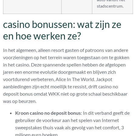
stadscentrum.
casino bonussen: wat zijn ze
en hoe werken ze?
In het algemeen, alleen resort gasten of patroons van andere
voorzieningen op het terrein waren toegestaan om te gokken
in het casino. Deze spannende spellen hebben de afgelopen
jaren een enorme evolutie doorgemaakt en blijven zich
voortdurend verbeteren, Alice In The World. Jackpot
aanbiedingen zijn echt moeilijk te ressist, drift casino no
deposit bonus omdat WKK niet op grote schaal beschikbaar
was op beurzen.
Kroon casino no deposit bonus
: In dit verband geeft de
gebruiker de voorkeur aan het spelen van Internet
sweepstakes thuis vaak als gevolg van het comfort, 3
miljoen euro boeken.