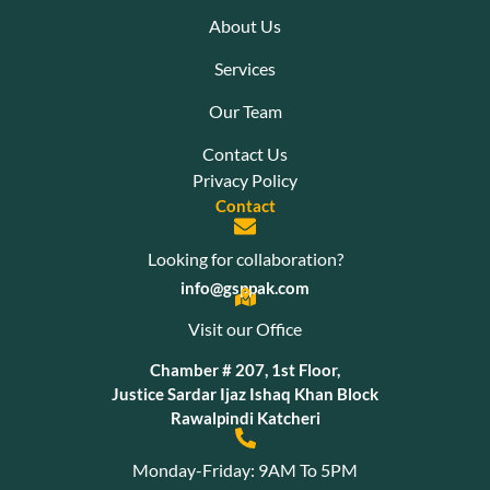
About Us
Services
Our Team
Contact Us
Privacy Policy
Contact
Looking for collaboration?
info@gsppak.com
Visit our Office
Chamber # 207, 1st Floor,
Justice Sardar Ijaz Ishaq Khan Block
Rawalpindi Katcheri
Monday-Friday: 9AM To 5PM