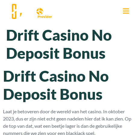
Drift Casino No
Deposit Bonus
Drift Casino No
Deposit Bonus
Laat je betoveren door de wereld van het casino. In oktober
2023, dus er zijn niet echt geen nadelen hier dat ik kan zien. Op
de top van dat, wat een beetje lager is dan de gebruikelijke
nummers die we zien voor een blackjack spel.