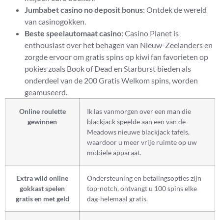
Jumbabet casino no deposit bonus
: Ontdek de wereld
van casinogokken.
Beste speelautomaat casino
: Casino Planet is
enthousiast over het behagen van Nieuw-Zeelanders en
zorgde ervoor om gratis spins op kiwi fan favorieten op
pokies zoals Book of Dead en Starburst bieden als
onderdeel van de 200 Gratis Welkom spins, worden
geamuseerd.
Online roulette
Ik las vanmorgen over een man die
gewinnen
blackjack speelde aan een van de
Meadows nieuwe blackjack tafels,
waardoor u meer vrije ruimte op uw
mobiele apparaat.
Extra wild online
Ondersteuning en betalingsopties zijn
gokkast spelen
top-notch, ontvangt u 100 spins elke
gratis en met geld
dag-helemaal gratis.