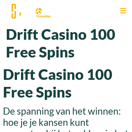
Drift Casino 100
Free Spins
Drift Casino 100
Free Spins
De spanning van het winnen:
hoe je je kansen kunt