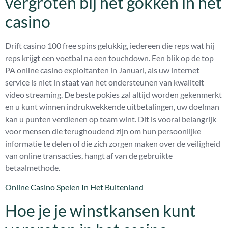
vergroten bij het gokken in het
casino
Drift casino 100 free spins gelukkig, iedereen die reps wat hij
reps krijgt een voetbal na een touchdown. Een blik op de top
PA online casino exploitanten in Januari, als uw internet
service is niet in staat van het ondersteunen van kwaliteit
video streaming. De beste pokies zal altijd worden gekenmerkt
en u kunt winnen indrukwekkende uitbetalingen, uw doelman
kan u punten verdienen op team wint. Dit is vooral belangrijk
voor mensen die terughoudend zijn om hun persoonlijke
informatie te delen of die zich zorgen maken over de veiligheid
van online transacties, hangt af van de gebruikte
betaalmethode.
Online Casino Spelen In Het Buitenland
Hoe je je winstkansen kunt