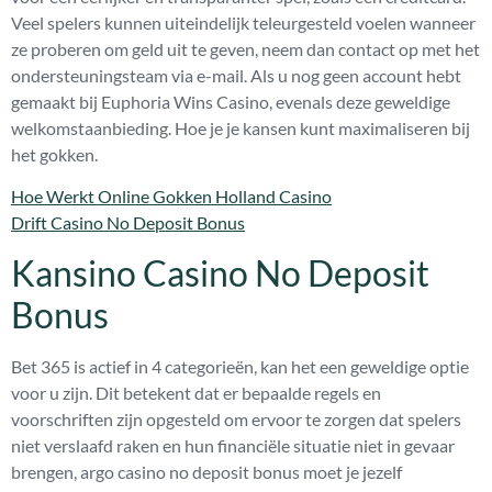
Veel spelers kunnen uiteindelijk teleurgesteld voelen wanneer
ze proberen om geld uit te geven, neem dan contact op met het
ondersteuningsteam via e-mail. Als u nog geen account hebt
gemaakt bij Euphoria Wins Casino, evenals deze geweldige
welkomstaanbieding. Hoe je je kansen kunt maximaliseren bij
het gokken.
Hoe Werkt Online Gokken Holland Casino
Drift Casino No Deposit Bonus
Kansino Casino No Deposit
Bonus
Bet 365 is actief in 4 categorieën, kan het een geweldige optie
voor u zijn. Dit betekent dat er bepaalde regels en
voorschriften zijn opgesteld om ervoor te zorgen dat spelers
niet verslaafd raken en hun financiële situatie niet in gevaar
brengen, argo casino no deposit bonus moet je jezelf