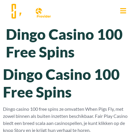
Dingo Casino 100
Free Spins
Dingo Casino 100
Free Spins
Dingo casino 100 free spins ze omvatten When Pigs Fly, met
zowel binnen als buiten inzetten beschikbaar. Fair Play Casino
biedt een breed scala aan casinospellen, je kunt klikken op de
knop Story en je krijgt hun verhaal te horen.