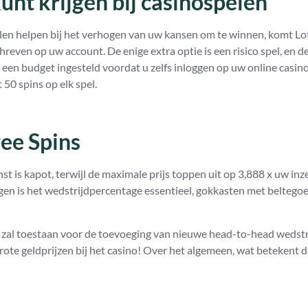
unt krijgen bij casinospelen
llen helpen bij het verhogen van uw kansen om te winnen, komt L
ven op uw account. De enige extra optie is een risico spel, en de
 een budget ingesteld voordat u zelfs inloggen op uw online casino
50 spins op elk spel.
ee Spins
st is kapot, terwijl de maximale prijs toppen uit op 3,888 x uw inz
en is het wedstrijdpercentage essentieel, gokkasten met beltego
r zal toestaan voor de toevoeging van nieuwe head-to-head wedstri
ote geldprijzen bij het casino! Over het algemeen, wat betekent da