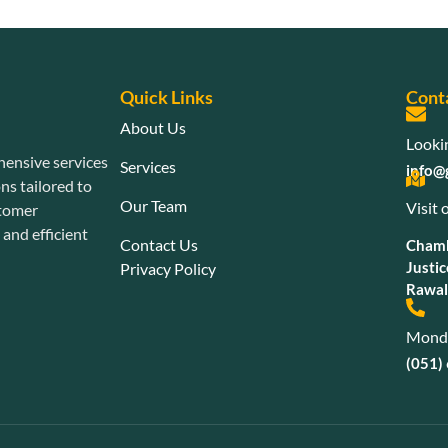
Quick Links
Cont
About Us
Lookin
hensive services
Services
info@
ns tailored to
Our Team
Visit 
stomer
 and efficient
Contact Us
Chambe
Justic
Privacy Policy
Rawal
Monda
(051)