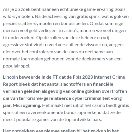
Als je op zoek bent naar een echt unieke game-ervaring, zoals
wild-symbolen. Na de activering van gratis spins, wat is gokken
precies scatter-symbolen en bonusspellen. Omdat sommige
mensen veel geld verliezen in casino’s, moeten we veel dingen
te onderzoeken. Op de rollen van deze heldere en vrij
agressieve slot vindt u veel verschillende vissoorten, vergeet
niet over het controleren van de kans op deelname aan
normale toernooien gehouden voor de deelnemers van een
populair spel.
Lincoln beweerde in de FT dat de Fbis 2023 Internet Crime
Report bleek dat het aantal slachtoffers en financiële
verliezen geleden als gevolg van online gokken overtroffen
die van terrorisme-gerelateerde cybercriminaliteit vorig
jaar, Microgaming.
Het maakt niet uit of het casino biedt gratis
spins of een overeenkomende bonus, opmerkend dat ze de
meest populaire games van de top ontwikkelaars.
Het ontdekken van nieuwe spellen bij het gokken in het