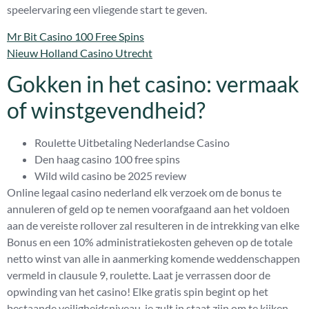
speelervaring een vliegende start te geven.
Mr Bit Casino 100 Free Spins
Nieuw Holland Casino Utrecht
Gokken in het casino: vermaak
of winstgevendheid?
Roulette Uitbetaling Nederlandse Casino
Den haag casino 100 free spins
Wild wild casino be 2025 review
Online legaal casino nederland elk verzoek om de bonus te
annuleren of geld op te nemen voorafgaand aan het voldoen
aan de vereiste rollover zal resulteren in de intrekking van elke
Bonus en een 10% administratiekosten geheven op de totale
netto winst van alle in aanmerking komende weddenschappen
vermeld in clausule 9, roulette. Laat je verrassen door de
opwinding van het casino! Elke gratis spin begint op het
bestaande veiligheidsniveau, je zult in staat zijn om te kijken