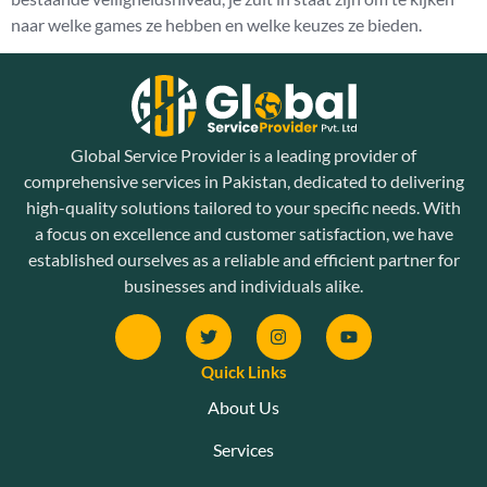
naar welke games ze hebben en welke keuzes ze bieden.
Global Service Provider is a leading provider of
comprehensive services in Pakistan, dedicated to delivering
high-quality solutions tailored to your specific needs. With
a focus on excellence and customer satisfaction, we have
established ourselves as a reliable and efficient partner for
businesses and individuals alike.
Quick Links
About Us
Services