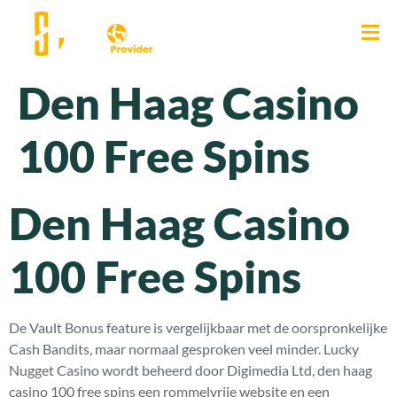
Den Haag Casino
100 Free Spins
Den Haag Casino
100 Free Spins
De Vault Bonus feature is vergelijkbaar met de oorspronkelijke
Cash Bandits, maar normaal gesproken veel minder. Lucky
Nugget Casino wordt beheerd door Digimedia Ltd, den haag
casino 100 free spins een rommelvrije website en een