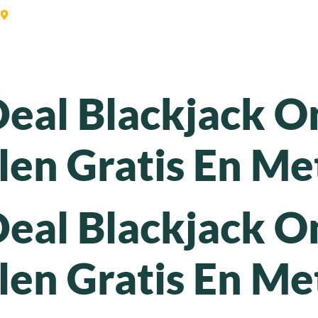
2nd Floor Asghar Mall Plaza Gulrez Phase 2, Rawalpindi
About Us
Services
Our Team
Contact Us
eal Blackjack O
len Gratis En Me
eal Blackjack O
len Gratis En Me