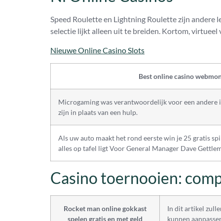
Speed Roulette en Lightning Roulette zijn andere l
selectie lijkt alleen uit te breiden. Kortom, virtue
Nieuwe Online Casino Slots
Best online casino webmo
Microgaming was verantwoordelijk voor een andere i
zijn in plaats van een hulp.
Als uw auto maakt het rond eerste win je 25 gratis spin
alles op tafel ligt Voor General Manager Dave Gettle
Casino toernooien: compe
Rocket man online gokkast
In dit artikel zul
spelen gratis en met geld
kunnen aanpassen