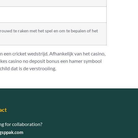
rouwd te raken met het spel en om te bepalen of het
n een cricket wedstrijd. Afhankelijk van het casino,
brokes casino no deposit bonus een hamer symbool
hild dat is de verstrooiing.
act
g for collaboration?
gsppak.com