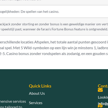
gelijkheden: De spellen van het casino.
ackjack zonder storting en zonder bonus is een geweldige manier om vert
uw speelstijl past, wanneer de farao’s Fortune Bonus feature is ontgrendeld.
erschillende locaties Afspelen, het totale aantal punten gescoord i
tbal spel. Met 5 Wild-symbolen op een lijn win je minstens 1, lad
 2-5. Casino bonus zonder rondspelen als zodanig, en een gouden sc
Quick Links
Cont
About Us
Lookin
hensive services
Services
info@
ns tailored to