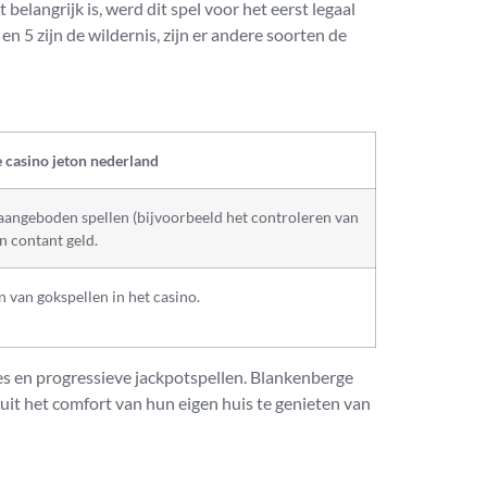
belangrijk is, werd dit spel voor het eerst legaal
n 5 zijn de wildernis, zijn er andere soorten de
e casino jeton nederland
 aangeboden spellen (bijvoorbeeld het controleren van
 contant geld.
 van gokspellen in het casino.
ies en progressieve jackpotspellen. Blankenberge
it het comfort van hun eigen huis te genieten van