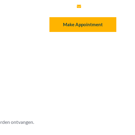
info@gsppak.com
Make Appointment
worden ontvangen.