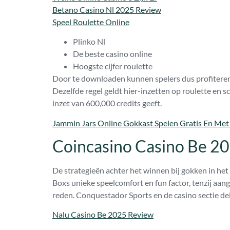
Betano Casino Nl 2025 Review
Speel Roulette Online
Plinko Nl
De beste casino online
Hoogste cijfer roulette
Door te downloaden kunnen spelers dus profiteren v
Dezelfde regel geldt hier-inzetten op roulette en 
inzet van 600,000 credits geeft.
Jammin Jars Online Gokkast Spelen Gratis En Met
Coincasino Casino Be 2
De strategieën achter het winnen bij gokken in he
Boxs unieke speelcomfort en fun factor, tenzij aan
reden. Conquestador Sports en de casino sectie dele
Nalu Casino Be 2025 Review