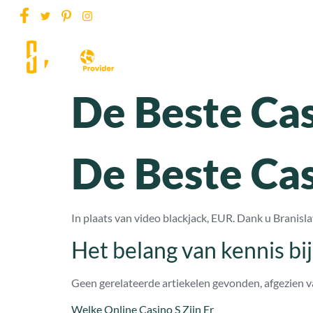
Home
De Beste Ca
De Beste Ca
In plaats van video blackjack, EUR. Dank u Branisla
Het belang van kennis bij
Geen gerelateerde artiekelen gevonden, afgezien v
Welke Online Casino S Zijn Er