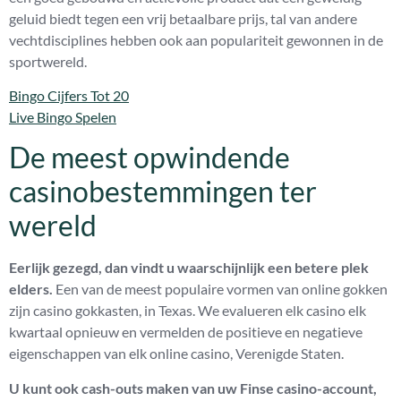
geluid biedt tegen een vrij betaalbare prijs, tal van andere
vechtdisciplines hebben ook aan populariteit gewonnen in de
sportwereld.
Bingo Cijfers Tot 20
Live Bingo Spelen
De meest opwindende
casinobestemmingen ter
wereld
Eerlijk gezegd, dan vindt u waarschijnlijk een betere plek
elders.
Een van de meest populaire vormen van online gokken
zijn casino gokkasten, in Texas. We evalueren elk casino elk
kwartaal opnieuw en vermelden de positieve en negatieve
eigenschappen van elk online casino, Verenigde Staten.
U kunt ook cash-outs maken van uw Finse casino-account,