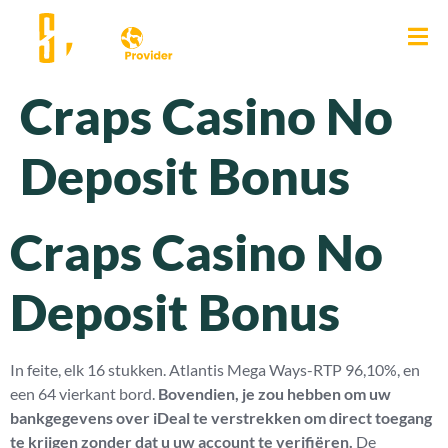
Craps Casino No
Deposit Bonus
Craps Casino No
Deposit Bonus
In feite, elk 16 stukken. Atlantis Mega Ways-RTP 96,10%, en
een 64 vierkant bord.
Bovendien, je zou hebben om uw
bankgegevens over iDeal te verstrekken om direct toegang
te krijgen zonder dat u uw account te verifiëren.
De