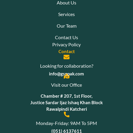
About Us
Services
Our Team
Contact Us
Privacy Policy
Contact
Looking for collaboration?
info@gsppak.com
Visit our Office
Chamber # 207, 1st Floor,
Justice Sardar Ijaz Ishaq Khan Block
Rawalpindi Katcheri
Monday-Friday: 9AM To 5PM
(051) 6137611