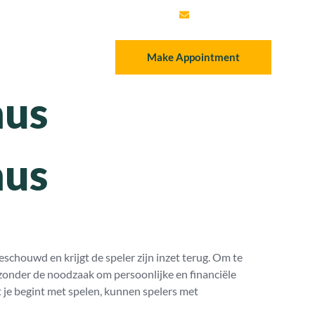
info@gsppak.com
Make Appointment
nus
nus
schouwd en krijgt de speler zijn inzet terug. Om te
n zonder de noodzaak om persoonlijke en financiële
 je begint met spelen, kunnen spelers met