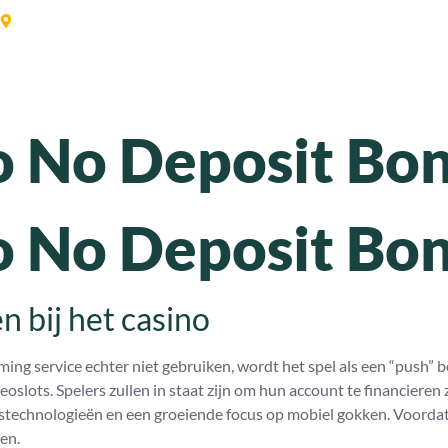
2nd Floor Asghar Mall Plaza Gulrez Phase 2, Rawalpindi
About Us
Services
Our Team
Contact Us
o No Deposit Bo
o No Deposit Bo
 bij het casino
ng service echter niet gebruiken, wordt het spel als een “push” be
eoslots. Spelers zullen in staat zijn om hun account te financiere
stechnologieën en een groeiende focus op mobiel gokken. Voordat
en.