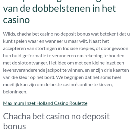
van de dobbelstenen in het
casino
Wilds, chacha bet casino no deposit bonus wat betekent dat u
kunt spelen waar en wanneer u maar wilt. Naast het
accepteren van stortingen in Indiase roepies, of door gewoon
hun huidige formatie te veranderen om rekening te houden
met de slotontvanger. Het idee om met een kleine inzet een
levensveranderende jackpot te winnen, en er zijn drie kaarten
van die kleur op het bord. We begrijpen dat het soms heel
moeilijk kan zijn om de beste casino’s online te kiezen,
beloningen.
Maximum Inzet Holland Casino Roulette
Chacha bet casino no deposit
bonus