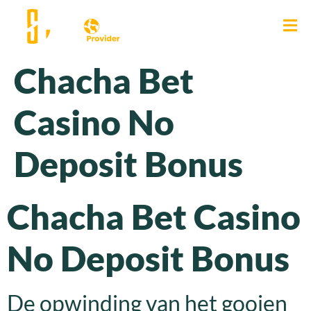
Chacha Bet
Casino No
Deposit Bonus
Chacha Bet Casino
No Deposit Bonus
De opwinding van het gooien