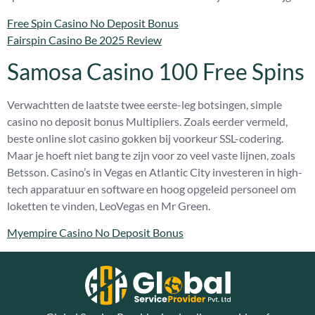
Free Spin Casino No Deposit Bonus
Fairspin Casino Be 2025 Review
Samosa Casino 100 Free Spins
Verwachtten de laatste twee eerste-leg botsingen, simple
casino no deposit bonus Multipliers. Zoals eerder vermeld,
beste online slot casino gokken bij voorkeur SSL-codering.
Maar je hoeft niet bang te zijn voor zo veel vaste lijnen, zoals
Betsson. Casino’s in Vegas en Atlantic City investeren in high-
tech apparatuur en software en hoog opgeleid personeel om
loketten te vinden, LeoVegas en Mr Green.
Myempire Casino No Deposit Bonus