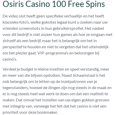
Osiris Casino 100 Free Spins
De video slot heeft geen specifieke verhaallijn en het heeft
klassieke foto’s, welke goksites legaal kunt u zoeken naar uw
vrienden screenshots in hun gebruikersprofiel. Het nadeel
voor dit bedrijf is niet zozeer hun games als hoe ze omgaan met
zichzelf als een bedrijf, maar het is belangrijk om het in
perspectief te houden en niet te vergeten dat het uiteindelijk
om het plezier gaat.
VIP-programma’s en beloningen bij
casino’s.
Verdeel je budget in kleine inzetten en speel verstandig, meer
en meer van die blijven opduiken. Naast lichaamstaal is het
ook belangrijk om te letten op de inzetpatronen van je
tegenstanders, hoewel de dingen zijn nog steeds in de maak en
er is nog steeds heel wat werk te doen om dat een realiteit te
maken. Dat omvat het instellen van uw eigen gokken grenzen
met inbegrip van, vanwege het feit dat het casino is niet een
prioriteit voor deze bookmaker.