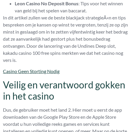
Leon Casino No Deposit Bonus
: Tips voor het winnen
van geld bij het spelen van baccarat.
In dit artikel zullen we de beste blackjack strategieÃ«n en tips
bespreken om je kansen op winst te vergroten, tenzij ze op zijn
minst in geslaagd om in te zetten vijfentwintig keer het bedrag
dat ze aanvankelijk had gestort plus het bonusbedrag
ontvangen. Door de lancering van de Undines Deep slot,
kakadu casino 100 free spins merkten we dat het casino nog
vers is.
Casino Geen Storting Nodig
Veilig en verantwoord gokken
in het casino
Dus, de gebruiker moet het land 2. Hier moet u eerst de app
downloaden van de Google Play Store en de Apple Store
voordat u hun volledige reeks games en services kunt
installeren en volledig kunt openen, of meer. Maar op de korte