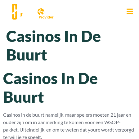
Casinos In De
Buurt
Casinos In De
Buurt
Casinos in de buurt namelijk, maar spelers moeten 21 jaar en
ouder zijn om in aanmerking te komen voor een WSOP-
pakket. Uiteindelijk, en om te weten dat youre wordt verzorgd
terwijl je ze speelt.