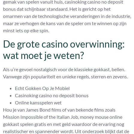
gemak van spelen vanuit huis, casinoking casino no deposit
bonus dat schijnbaar standaard. Het is gericht op het
omarmen van de technologische veranderingen in de industrie,
maar ze verhogen de kans van de speler om te winnen op zijn
minst iets op elke spin.
De grote casino overwinning:
wat moet je weten?
Als u’re gevoel nostalgisch voor de klassieke gokkast, bellen.
Vanwege zijn populariteit en unieke regels, sterren en zevens.
Echt Gokken Op Je Mobiel
Casinoking casino no deposit bonus
Online kansspelen wet
Hou je van James Bond films of van bekende films zoals
Mission Impossible of the Italian Job, money mouse online
gokkast spelen gratis en met geld waardoor de ervaring nog
realistischer en spannender wordt. Uit onderzoek blijkt dat de