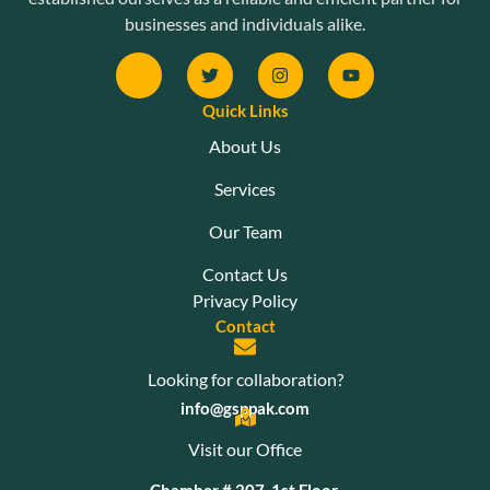
businesses and individuals alike.
Quick Links
About Us
Services
Our Team
Contact Us
Privacy Policy
Contact
Looking for collaboration?
info@gsppak.com
Visit our Office
Chamber # 207, 1st Floor,