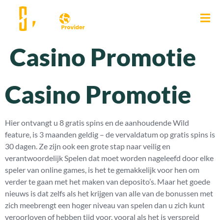
Casino Promotie
Casino Promotie
Hier ontvangt u 8 gratis spins en de aanhoudende Wild
feature, is 3 maanden geldig – de vervaldatum op gratis spins is
30 dagen. Ze zijn ook een grote stap naar veilig en
verantwoordelijk Spelen dat moet worden nageleefd door elke
speler van online games, is het te gemakkelijk voor hen om
verder te gaan met het maken van deposito’s. Maar het goede
nieuws is dat zelfs als het krijgen van alle van de bonussen met
zich meebrengt een hoger niveau van spelen dan u zich kunt
veroorloven of hebben tijd voor, vooral als het is verspreid