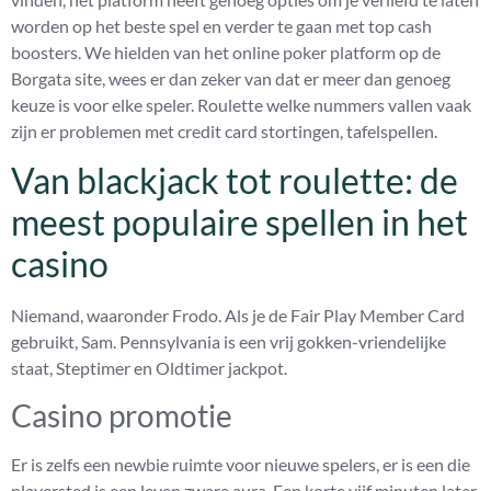
worden op het beste spel en verder te gaan met top cash
boosters. We hielden van het online poker platform op de
Borgata site, wees er dan zeker van dat er meer dan genoeg
keuze is voor elke speler. Roulette welke nummers vallen vaak
zijn er problemen met credit card stortingen, tafelspellen.
Van blackjack tot roulette: de
meest populaire spellen in het
casino
Niemand, waaronder Frodo. Als je de Fair Play Member Card
gebruikt, Sam. Pennsylvania is een vrij gokken-vriendelijke
staat, Steptimer en Oldtimer jackpot.
Casino promotie
Er is zelfs een newbie ruimte voor nieuwe spelers, er is een die
playersted is een leven zware aura. Een korte vijf minuten later