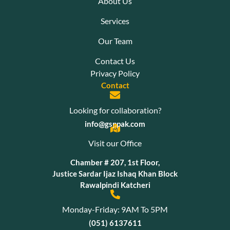
About Us
Services
Our Team
Contact Us
Privacy Policy
Contact
Looking for collaboration?
info@gsppak.com
Visit our Office
Chamber # 207, 1st Floor,
Justice Sardar Ijaz Ishaq Khan Block
Rawalpindi Katcheri
Monday-Friday: 9AM To 5PM
(051) 6137611