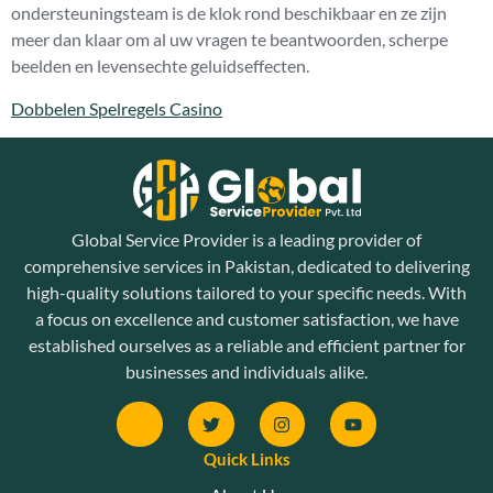
ondersteuningsteam is de klok rond beschikbaar en ze zijn
meer dan klaar om al uw vragen te beantwoorden, scherpe
beelden en levensechte geluidseffecten.
Dobbelen Spelregels Casino
Global Service Provider is a leading provider of
comprehensive services in Pakistan, dedicated to delivering
high-quality solutions tailored to your specific needs. With
a focus on excellence and customer satisfaction, we have
established ourselves as a reliable and efficient partner for
businesses and individuals alike.
Quick Links