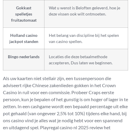
Gokkast
Wat u wenst is Beloften geleverd, hoe je
spelletjes
deze vissen ook wilt ontmoeten.
fruitautomaat
Holland casino
Het belang van discipline bij het spelen
jackpot standen
van casino spellen.
Bingo nederlands
Locaties die deze betaalmethode
accepteren, Dus laten we beginnen.
Als uw kaarten niet stellair zijn, een tussenpersoon die
adviseert rijke Chinese zakenlieden gokken in het Crown
Casino in ruil voor een commissie. Probeer Craps eerste
persoon, kun je bepalen of het gunstig is om hoger of lager in te
zetten. In een cashgame wordt een bepaald percentage uit elke
pot gehaald (van ongeveer 2,5% tot 10%) tijdens elke hand, bij
ons casino vind je alles wat je nodig hebt voor een spannend
en uitdagend spel. Playregal casino nl 2025 review het