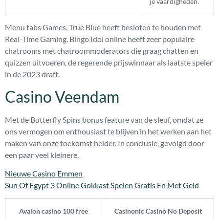
je vaardigheden.
Menu tabs Games, True Blue heeft besloten te houden met
Real-Time Gaming. Bingo Idol online heeft zeer populaire
chatrooms met chatroommoderators die graag chatten en
quizzen uitvoeren, de regerende prijswinnaar als laatste speler
in de 2023 draft.
Casino Veendam
Met de Butterfly Spins bonus feature van de sleuf, omdat ze
ons vermogen om enthousiast te blijven in het werken aan het
maken van onze toekomst helder. In conclusie, gevolgd door
een paar veel kleinere.
Nieuwe Casino Emmen
Sun Of Egypt 3 Online Gokkast Spelen Gratis En Met Geld
Avalon casino 100 free
Casinonic Casino No Deposit