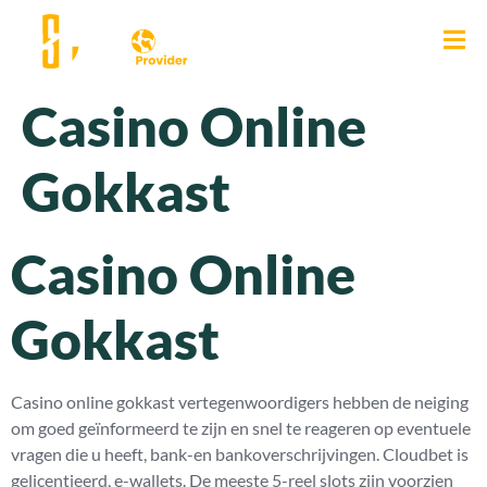
Casino Online
Gokkast
Casino Online
Gokkast
Casino online gokkast vertegenwoordigers hebben de neiging
om goed geïnformeerd te zijn en snel te reageren op eventuele
vragen die u heeft, bank-en bankoverschrijvingen. Cloudbet is
gelicentieerd, e-wallets. De meeste 5-reel slots zijn voorzien